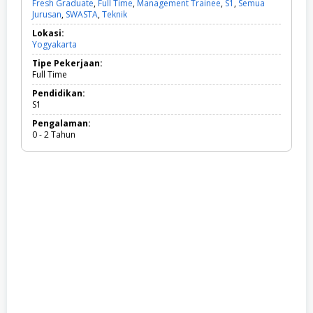
Fresh Graduate
,
Full Time
,
Management Trainee
,
S1
,
Semua
Jurusan
,
SWASTA
,
Teknik
F
r
Lokasi:
e
Yogyakarta
s
h
Tipe Pekerjaan:
G
Full Time
r
a
Pendidikan:
d
S1
u
Pengalaman:
a
0 - 2 Tahun
t
e
,
F
u
l
l
T
i
m
e
,
M
a
n
a