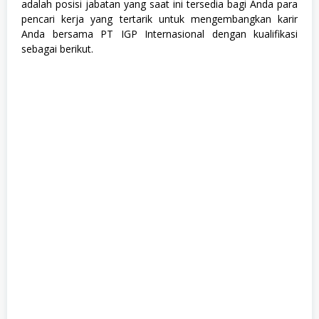
adalah posisi jabatan yang saat ini tersedia bagi Anda para
n
,
pencari kerja yang tertarik untuk mengembangkan karir
S
Anda bersama PT IGP Internasional dengan kualifikasi
W
sebagai berikut.
A
S
T
A
,
T
e
k
n
i
k