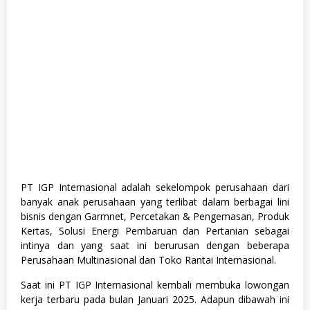
g
e
m
e
n
t
T
r
a
i
n
e
e
,
S
1
,
PT IGP Internasional adalah sekelompok perusahaan dari
S
banyak anak perusahaan yang terlibat dalam berbagai lini
e
m
bisnis dengan Garmnet, Percetakan & Pengemasan, Produk
u
Kertas, Solusi Energi Pembaruan dan Pertanian sebagai
a
intinya dan yang saat ini berurusan dengan beberapa
J
u
Perusahaan Multinasional dan Toko Rantai Internasional.
r
u
Saat ini PT IGP Internasional kembali membuka lowongan
s
kerja terbaru pada bulan Januari 2025. Adapun dibawah ini
a