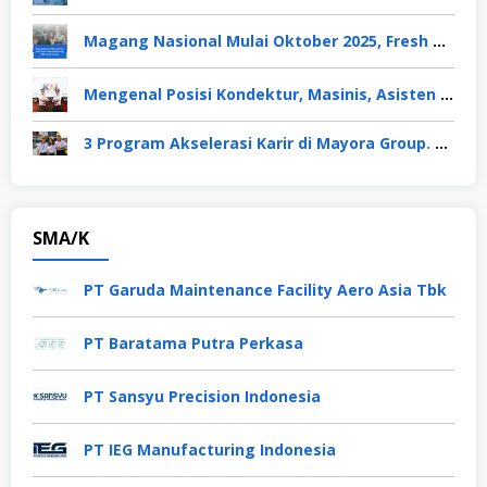
Magang Nasional Mulai Oktober 2025, Fresh Graduate Dapat Gaji UMP Selama 6 Bulan
Mengenal Posisi Kondektur, Masinis, Asisten PPKA, Pemeliharaan Sarana dan Prasarana, Polsuska (Polisi Khusus Kereta Api), di PT KAI
3 Program Akselerasi Karir di Mayora Group. Apa Saja? Berikut Penjelasannya
SMA/K
PT Garuda Maintenance Facility Aero Asia Tbk
PT Baratama Putra Perkasa
PT Sansyu Precision Indonesia
PT IEG Manufacturing Indonesia