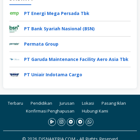
PT Energi Mega Persada Tbk
PT Bank Syariah Nasional (BSN)
Permata Group
PT Garuda Maintenance Facility Aero Asia Tbk
PT Uniair Indotama Cargo
Terbaru
Pendidikan
Jurusan
Lokasi
Pasang Iklan
Konfirmasi Penghapusan
Hubungi Kami
© 2026 DISNAKERJA.COM - All Rights Reserved