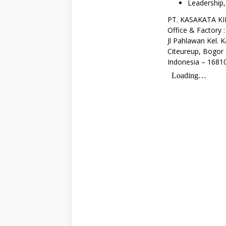
Leadership,
a
&
PT. KASAKATA KI
I
Office & Factory :
P
A
Jl Pahlawan Kel. 
(
Citeureup, Bogor
M
Indonesia – 1681
I
P
A
)
,
S
1
,
S
W
A
S
T
A