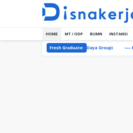
Skip
to
content
HOME
MT / ODP
BUMN
INSTANSI
PT Daya Adicipta Mustika (Daya Group)
Fresh Graduate:
PT Panason