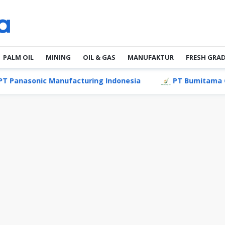
PALM OIL
MINING
OIL & GAS
MANUFAKTUR
FRESH GRA
ic Manufacturing Indonesia
PT Bumitama Gunajaya A