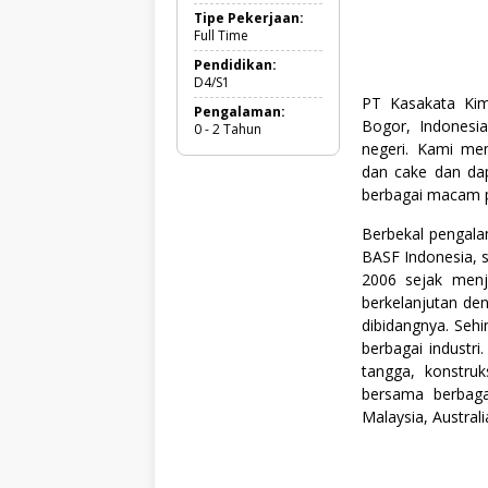
G
Tipe Pekerjaan:
r
Full Time
a
d
Pendidikan:
u
D4/S1
a
PT Kasakata Kim
Pengalaman:
t
Bogor, Indonesia
0 - 2 Tahun
e
negeri. Kami me
,
F
dan cake dan dap
u
berbagai macam pr
l
l
Berbekal pengala
T
i
BASF Indonesia, 
m
2006 sejak menj
e
berkelanjutan de
,
dibidangnya. Seh
M
a
berbagai industri
n
tangga, konstruk
a
bersama berbaga
g
e
Malaysia, Austral
m
e
n
t