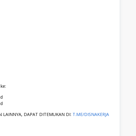
ke:
id
id
 LAINNYA, DAPAT DITEMUKAN DI:
T.ME/DISNAKERJA