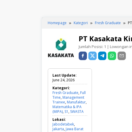
Homepage
Kategori
Fresh Graduate
PT
PT Kasakata K
Jumlah Posisi:
1
| Lowongan ini
Last Update:
June 24, 2026
Kategori:
Fresh Graduate
,
Full
Time
,
Management
Trainee
,
Manufaktur
,
Matematika & IPA
(MIPA)
,
S1
,
SWASTA
F
r
Lokasi:
e
Jabodetabek
,
s
Jakarta
,
Jawa Barat
h