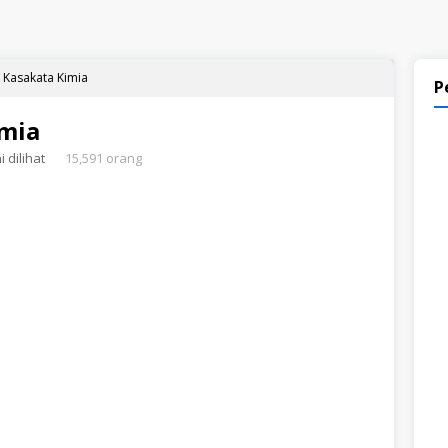
 Kasakata Kimia
P
imia
 dilihat
15,591 orang