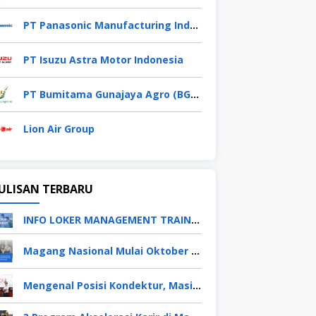
PT Panasonic Manufacturing Indonesia
PT Isuzu Astra Motor Indonesia
PT Bumitama Gunajaya Agro (BGA Group)
Lion Air Group
ULISAN TERBARU
INFO LOKER MANAGEMENT TRAINEE APRIL 2026
Magang Nasional Mulai Oktober 2025, Fresh Graduate Dapat Gaji UMP Selama 6 Bulan
Mengenal Posisi Kondektur, Masinis, Asisten PPKA, Pemeliharaan Sarana dan Prasarana, Polsuska (Polisi Khusus Kereta Api), di PT KAI