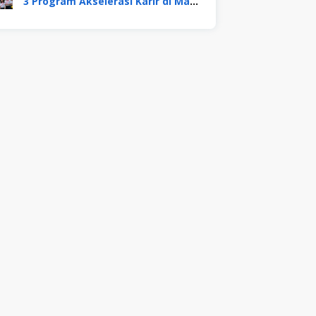
3 Program Akselerasi Karir di Mayora Group. Apa Saja? Berikut Penjelasannya