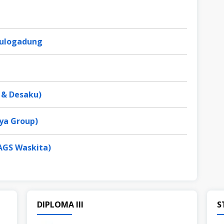
 Pulogadung
 & Desaku)
ya Group)
AGS Waskita)
DIPLOMA III
S