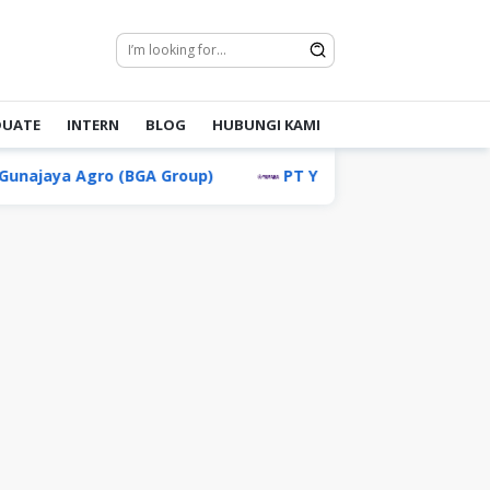
DUATE
INTERN
BLOG
HUBUNGI KAMI
gro (BGA Group)
PT Yamaha Music Manufacturing In