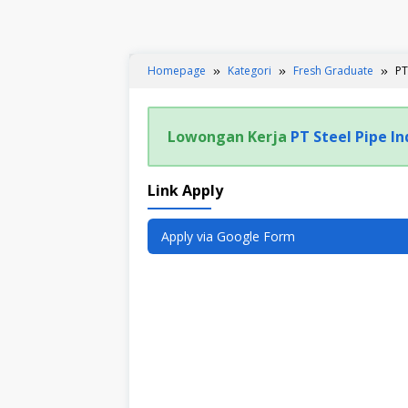
Homepage
Kategori
Fresh Graduate
PT
Lowongan Kerja
PT Steel Pipe I
Link Apply
Apply via Google Form