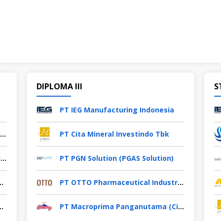
DIPLOMA III
S
PT IEG Manufacturing Indonesia
PT OTTO Pharmaceutical Industries
PT Cita Mineral Investindo Tbk
PT Macroprima Panganutama (Cimory Group)
PT PGN Solution (PGAS Solution)
ima Persada (KPP Mining)
PT OTTO Pharmaceutical Industries
esia (Ladaku & Desaku)
PT Macroprima Panganutama (Cimory Group)