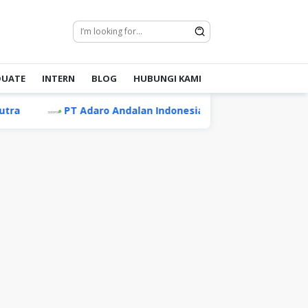
DUATE
INTERN
BLOG
HUBUNGI KAMI
PT Adaro Andalan Indonesia Tbk
PT Mentari 