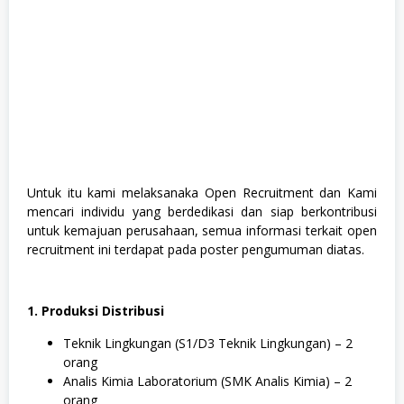
a
J
u
r
u
s
a
n
,
S
o
s
i
Untuk itu kami melaksanaka Open Recruitment dan Kami
a
l
mencari individu yang berdedikasi dan siap berkontribusi
d
untuk kemajuan perusahaan, semua informasi terkait open
a
recruitment ini terdapat pada poster pengumuman diatas.
n
H
u
m
1. Produksi Distribusi
a
n
i
Teknik Lingkungan (S1/D3 Teknik Lingkungan) – 2
o
orang
r
Analis Kimia Laboratorium (SMK Analis Kimia) – 2
a
,
orang