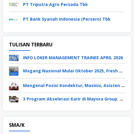
PT Triputra Agro Persada Tbk
PT Bank Syariah Indonesia (Persero) Tbk
TULISAN TERBARU
INFO LOKER MANAGEMENT TRAINEE APRIL 2026
Magang Nasional Mulai Oktober 2025, Fresh Graduate Dapat Gaji UMP Selama 6 Bulan
Mengenal Posisi Kondektur, Masinis, Asisten PPKA, Pemeliharaan Sarana dan Prasarana, Polsuska (Polisi Khusus Kereta Api), di PT KAI
3 Program Akselerasi Karir di Mayora Group. Apa Saja? Berikut Penjelasannya
SMA/K