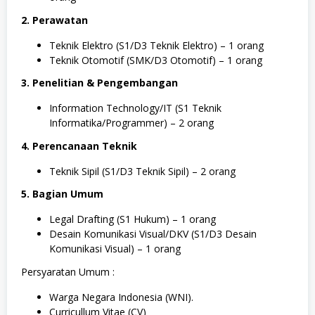
T
e
2. Perawatan
k
n
Teknik Elektro (S1/D3 Teknik Elektro) – 1 orang
i
Teknik Otomotif (SMK/D3 Otomotif) – 1 orang
k
3. Penelitian & Pengembangan
Information Technology/IT (S1 Teknik
Informatika/Programmer) – 2 orang
4. Perencanaan Teknik
Teknik Sipil (S1/D3 Teknik Sipil) – 2 orang
5. Bagian Umum
Legal Drafting (S1 Hukum) – 1 orang
Desain Komunikasi Visual/DKV (S1/D3 Desain
Komunikasi Visual) – 1 orang
Persyaratan Umum :
Warga Negara Indonesia (WNI).
Curricullum Vitae (CV)