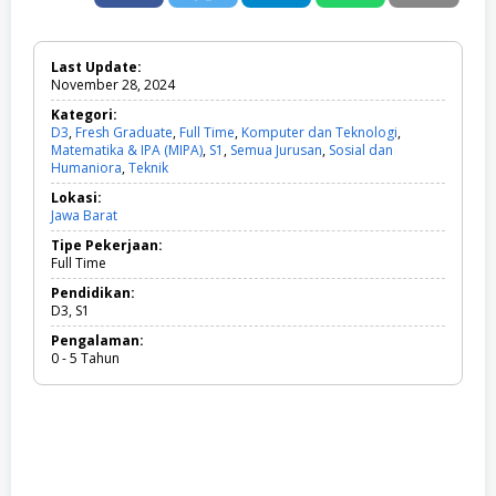
Last Update:
November 28, 2024
Kategori:
D3
,
Fresh Graduate
,
Full Time
,
Komputer dan Teknologi
,
Matematika & IPA (MIPA)
,
S1
,
Semua Jurusan
,
Sosial dan
Humaniora
,
Teknik
D
3
Lokasi:
,
Jawa Barat
F
r
Tipe Pekerjaan:
e
Full Time
s
h
Pendidikan:
G
D3, S1
r
Pengalaman:
a
0 - 5 Tahun
d
u
a
t
e
,
F
u