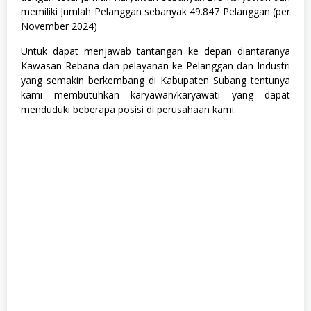
M
memiliki Jumlah Pelanggan sebanyak 49.847 Pelanggan (per
a
November 2024)
t
e
m
Untuk dapat menjawab tantangan ke depan diantaranya
a
Kawasan Rebana dan pelayanan ke Pelanggan dan Industri
t
yang semakin berkembang di Kabupaten Subang tentunya
i
kami membutuhkan karyawan/karyawati yang dapat
k
a
menduduki beberapa posisi di perusahaan kami.
&
I
P
A
(
M
I
P
A
)
,
S
1
,
S
e
m
u