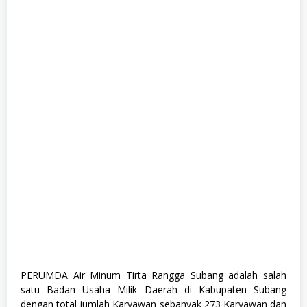
l
l
T
i
m
e
,
K
o
m
p
u
t
e
r
d
a
n
T
e
k
n
o
l
o
PERUMDA Air Minum Tirta Rangga Subang adalah salah
g
satu Badan Usaha Milik Daerah di Kabupaten Subang
i
,
dengan total jumlah Karyawan sebanyak 273 Karyawan dan