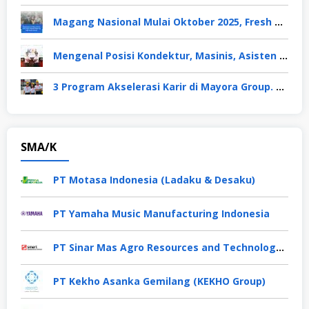
Magang Nasional Mulai Oktober 2025, Fresh Graduate Dapat Gaji UMP Selama 6 Bulan
Mengenal Posisi Kondektur, Masinis, Asisten PPKA, Pemeliharaan Sarana dan Prasarana, Polsuska (Polisi Khusus Kereta Api), di PT KAI
3 Program Akselerasi Karir di Mayora Group. Apa Saja? Berikut Penjelasannya
SMA/K
PT Motasa Indonesia (Ladaku & Desaku)
PT Yamaha Music Manufacturing Indonesia
PT Sinar Mas Agro Resources and Technology Tbk
PT Kekho Asanka Gemilang (KEKHO Group)