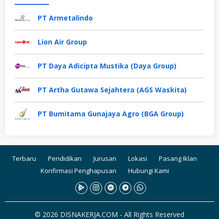
PT Armetalindo
Lion Air Group
PT Daya Adicipta Mustika (Daya Group)
PT Artha Gutawa Sejahtera (AGS Waskita)
PT Bumitama Gunajaya Agro (BGA Group)
Terbaru
Pendidikan
Jurusan
Lokasi
Pasang Iklan
Konfirmasi Penghapusan
Hubungi Kami
© 2026 DISNAKERJA.COM - All Rights Reserved