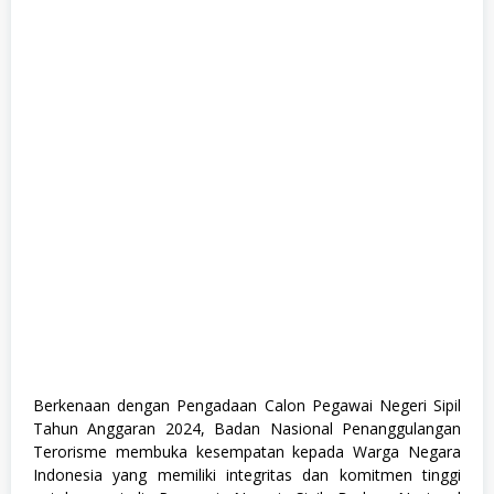
,
F
u
l
l
T
i
m
e
,
P
e
m
e
r
i
n
t
a
h
a
n
,
Berkenaan dengan Pengadaan Calon Pegawai Negeri Sipil
S
Tahun Anggaran 2024, Badan Nasional Penanggulangan
1
Terorisme membuka kesempatan kepada Warga Negara
Indonesia yang memiliki integritas dan komitmen tinggi