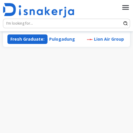
Skip
to
content
ndustrial Estate Pulogadung
Fresh Graduate:
Lion Air Group
PT