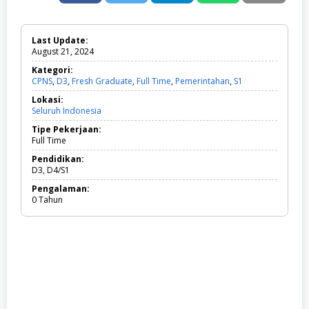
Last Update:
August 21, 2024
Kategori:
CPNS
,
D3
,
Fresh Graduate
,
Full Time
,
Pemerintahan
,
S1
C
P
Lokasi:
N
Seluruh Indonesia
S
,
Tipe Pekerjaan:
D
Full Time
3
,
Pendidikan:
F
D3, D4/S1
r
Pengalaman:
e
0 Tahun
s
h
G
r
a
d
u
a
t
e