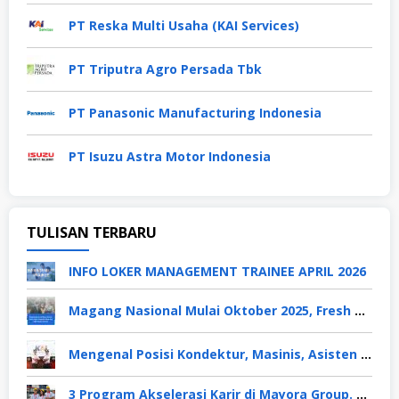
PT Reska Multi Usaha (KAI Services)
PT Triputra Agro Persada Tbk
PT Panasonic Manufacturing Indonesia
PT Isuzu Astra Motor Indonesia
TULISAN TERBARU
INFO LOKER MANAGEMENT TRAINEE APRIL 2026
Magang Nasional Mulai Oktober 2025, Fresh Graduate Dapat Gaji UMP Selama 6 Bulan
Mengenal Posisi Kondektur, Masinis, Asisten PPKA, Pemeliharaan Sarana dan Prasarana, Polsuska (Polisi Khusus Kereta Api), di PT KAI
3 Program Akselerasi Karir di Mayora Group. Apa Saja? Berikut Penjelasannya