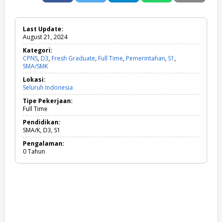
Last Update:
August 21, 2024
Kategori:
CPNS
,
D3
,
Fresh Graduate
,
Full Time
,
Pemerintahan
,
S1
,
SMA/SMK
C
P
Lokasi:
N
Seluruh Indonesia
S
,
Tipe Pekerjaan:
D
Full Time
3
,
Pendidikan:
F
SMA/K, D3, S1
r
Pengalaman:
e
0 Tahun
s
h
G
r
a
d
u
a
t