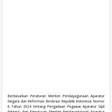
e
,
F
u
l
l
T
i
m
e
,
P
e
m
e
r
i
n
t
a
h
a
n
,
Berdasarkan Peraturan Menteri Pendayagunaan Aparatur
S
Negara dan Reformasi Birokrasi Republik Indonesia Nomor
1
,
6 Tahun 2024 tentang Pengadaan Pegawai Aparatur Sipil
S
Negara, dan Keputusan Menteri Pendayagunaan Aparatur