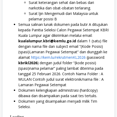
Surat keterangan sehat dan bebas dari
narkotika dan obat-obatan terlarang.
Surat ljin Mengemudi dari Malaysia untuk
pelamar posisi B
Semua salinan lunak dokumen pada butir A ditujukan
kepada Panitia Seleksi Calon Pegawai Setempat KBRI
Kuala Lumpur agar dikirimkan melalui email:
kualalumpur.kbri@kemlu.go.id
dalam 1 (satu) file
dengan nama file dan subject email “(Kode Posisi)
(spasi)Lamaran Pegawai Setempat” dan diunggah ke
alamat
https://kem.lu/rekrutmenKL2026
(password:
kbrikl2026
) dengan judul folder “(kode posisi)
(spasi)nama pelamar” paling lambat diterima pada
tanggal 25 Februari 2026. Contoh Nama Folder : A
WULAN Contoh judul surat elektronik/nama file : A
Lamaran Pegawai Setempat
Dokumen kelengkapan administrasi (hardcopy)
dibawa dan disampaikan pada saat tes tertulis.
Dokumen yang disampaikan menjadi milik Tim
Seleksi.