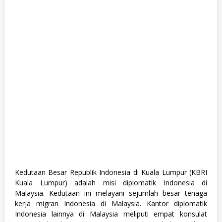
,
P
e
m
e
r
i
n
t
a
h
a
n
,
S
1
,
S
e
m
u
a
Kedutaan Besar Republik Indonesia di Kuala Lumpur (KBRI
J
Kuala Lumpur) adalah misi diplomatik Indonesia di
u
r
Malaysia. Kedutaan ini melayani sejumlah besar tenaga
u
kerja migran Indonesia di Malaysia. Kantor diplomatik
s
Indonesia lainnya di Malaysia meliputi empat konsulat
a