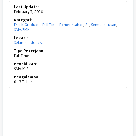
Last Update:
February 7, 2026
Kategori:
Fresh Graduate
,
Full Time
,
Pemerintahan
,
S1
,
Semua Jurusan
,
SMA/SMK
F
r
Lokasi:
e
Seluruh Indonesia
s
h
Tipe Pekerjaan:
G
Full Time
r
a
Pendidikan:
d
SMA/K, S1
u
Pengalaman:
a
0 - 3 Tahun
t
e
,
F
u
l
l
T
i
m
e