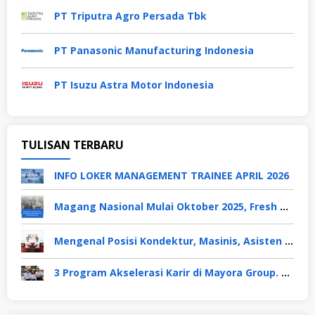
PT Triputra Agro Persada Tbk
PT Panasonic Manufacturing Indonesia
PT Isuzu Astra Motor Indonesia
TULISAN TERBARU
INFO LOKER MANAGEMENT TRAINEE APRIL 2026
Magang Nasional Mulai Oktober 2025, Fresh Graduate Dapat Gaji UMP Selama 6 Bulan
Mengenal Posisi Kondektur, Masinis, Asisten PPKA, Pemeliharaan Sarana dan Prasarana, Polsuska (Polisi Khusus Kereta Api), di PT KAI
3 Program Akselerasi Karir di Mayora Group. Apa Saja? Berikut Penjelasannya