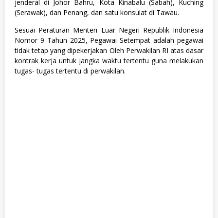
n
jenderal di Johor Bahru, Kota Kinabalu (Sabah), Kuching
,
(Serawak), dan Penang, dan satu konsulat di Tawau.
S
M
Sesuai Peraturan Menteri Luar Negeri Republik Indonesia
A
Nomor 9 Tahun 2025, Pegawai Setempat adalah pegawai
/
S
tidak tetap yang dipekerjakan Oleh Perwakilan RI atas dasar
M
kontrak kerja untuk jangka waktu tertentu guna melakukan
K
tugas- tugas tertentu di perwakilan.