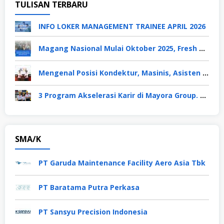
TULISAN TERBARU
INFO LOKER MANAGEMENT TRAINEE APRIL 2026
Magang Nasional Mulai Oktober 2025, Fresh Graduate Dapat Gaji UMP Selama 6 Bulan
Mengenal Posisi Kondektur, Masinis, Asisten PPKA, Pemeliharaan Sarana dan Prasarana, Polsuska (Polisi Khusus Kereta Api), di PT KAI
3 Program Akselerasi Karir di Mayora Group. Apa Saja? Berikut Penjelasannya
SMA/K
PT Garuda Maintenance Facility Aero Asia Tbk
PT Baratama Putra Perkasa
PT Sansyu Precision Indonesia