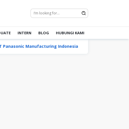
DUATE
INTERN
BLOG
HUBUNGI KAMI
asonic Manufacturing Indonesia
PT Bumitama Gunaja