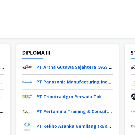
DIPLOMA III
S
PT Yamaha Music Manufacturing Indonesia
PT Artha Gutawa Sejahtera (AGS Waskita)
rces and Technology Tbk
PT Panasonic Manufacturing Indonesia
nka Gemilang (KEKHO Group)
PT Triputra Agro Persada Tbk
Agrinas Pangan Nusantara (Persero)
PT Pertamina Training & Consulting (PTC)
PT Kekho Asanka Gemilang (KEKHO Group)