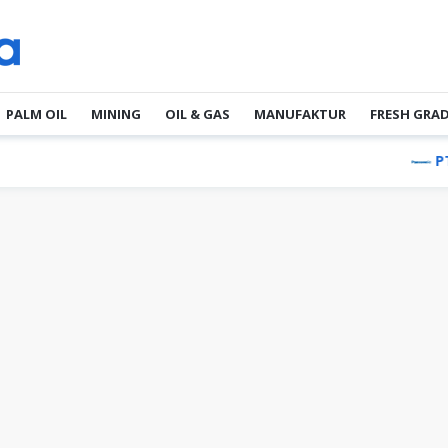
PALM OIL
MINING
OIL & GAS
MANUFAKTUR
FRESH GRA
PT Pan