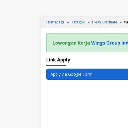
Homepage
Kategori
Fresh Graduate
Wi
Lowongan Kerja
Wings Group In
Link Apply
Apply via Google Form