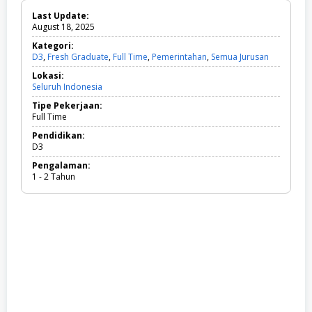
Last Update:
August 18, 2025
Kategori:
D3
,
Fresh Graduate
,
Full Time
,
Pemerintahan
,
Semua Jurusan
D
3
Lokasi:
,
Seluruh Indonesia
F
r
Tipe Pekerjaan:
e
Full Time
s
h
Pendidikan:
G
D3
r
Pengalaman:
a
1 - 2 Tahun
d
u
a
t
e
,
F
u
l
l
T
i