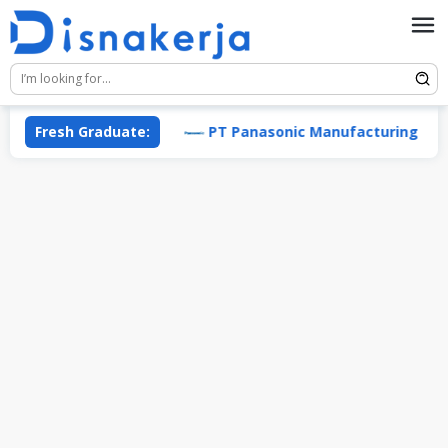
Skip
to
content
(Daya Group)
Fresh Graduate:
PT Panasonic Manufacturing Indonesia