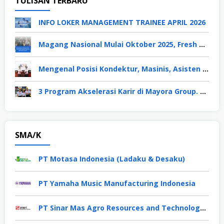
TULISAN TERBARU
INFO LOKER MANAGEMENT TRAINEE APRIL 2026
Magang Nasional Mulai Oktober 2025, Fresh Graduate Dapat Gaji UMP Selama 6 Bulan
Mengenal Posisi Kondektur, Masinis, Asisten PPKA, Pemeliharaan Sarana dan Prasarana, Polsuska (Polisi Khusus Kereta Api), di PT KAI
3 Program Akselerasi Karir di Mayora Group. Apa Saja? Berikut Penjelasannya
SMA/K
PT Motasa Indonesia (Ladaku & Desaku)
PT Yamaha Music Manufacturing Indonesia
PT Sinar Mas Agro Resources and Technology Tbk