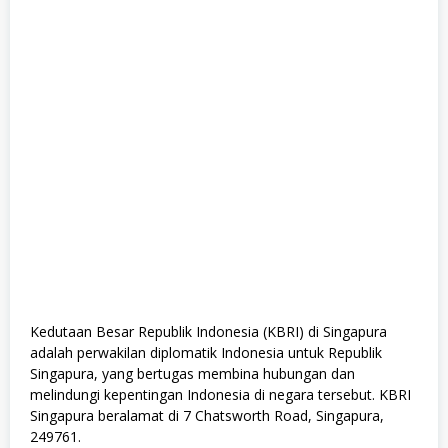
m
e
,
P
e
m
e
r
i
n
t
a
h
a
n
,
S
e
m
u
a
Kedutaan Besar Republik Indonesia (KBRI) di Singapura
J
adalah perwakilan diplomatik Indonesia untuk Republik
u
r
Singapura, yang bertugas membina hubungan dan
u
melindungi kepentingan Indonesia di negara tersebut. KBRI
s
Singapura beralamat di 7 Chatsworth Road, Singapura,
a
n
249761.