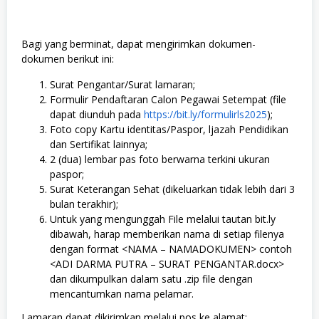
Bagi yang berminat, dapat mengirimkan dokumen-
dokumen berikut ini:
Surat Pengantar/Surat lamaran;
Formulir Pendaftaran Calon Pegawai Setempat (file
dapat diunduh pada
https://bit.ly/formulirls2025
);
Foto copy Kartu identitas/Paspor, ljazah Pendidikan
dan Sertifikat lainnya;
2 (dua) lembar pas foto berwarna terkini ukuran
paspor;
Surat Keterangan Sehat (dikeluarkan tidak lebih dari 3
bulan terakhir);
Untuk yang mengunggah File melalui tautan bit.ly
dibawah, harap memberikan nama di setiap filenya
dengan format <NAMA – NAMADOKUMEN> contoh
<ADI DARMA PUTRA – SURAT PENGANTAR.docx>
dan dikumpulkan dalam satu .zip file dengan
mencantumkan nama pelamar.
Lamaran dapat dikirimkan melalui pos ke alamat: