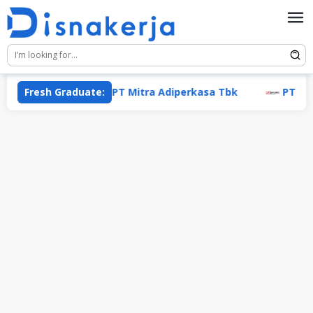
Skip
to
content
Fresh Graduate:
PT Mitra Adiperkasa Tbk
PT Pabrik 