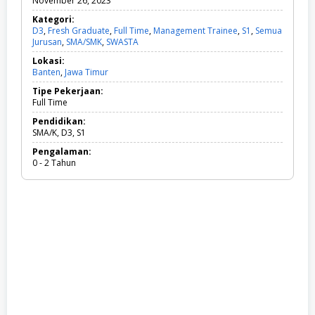
November 26, 2023
Kategori:
D3
,
Fresh Graduate
,
Full Time
,
Management Trainee
,
S1
,
Semua
Jurusan
,
SMA/SMK
,
SWASTA
D
3
Lokasi:
,
Banten
,
Jawa Timur
F
r
Tipe Pekerjaan:
e
Full Time
s
h
Pendidikan:
G
SMA/K, D3, S1
r
Pengalaman:
a
0 - 2 Tahun
d
u
a
t
e
,
F
u
l
l
T
i
m
e