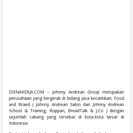
,
M
a
n
a
g
e
m
e
n
t
T
r
a
i
n
e
e
,
DISNAKERJA.COM – J
ohnny Andrean Group merupakan
S
perusahaan yang bergerak di bidang jasa kecantikan, Food
1
,
and Braed ( Johnny Andrean Salon dan Johnny Andrean
S
School & Training, Roppan, BreadTalk & J.Co ) dengan
e
sejumlah cabang yang tersebar di kota-kota besar di
m
u
Indonesia.
a
J