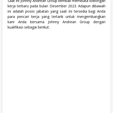
Saat ini Johnny Andrean Group kembali membuka lowongan
u
kerja terbaru pada bulan Desember 2023. Adapun dibawah
r
ini adalah posisi jabatan yang saat ini tersedia bagi Anda
u
s
para pencari kerja yang tertarik untuk mengembangkan
a
karir Anda bersama Johnny Andrean Group dengan
n
kualifikasi sebagai berikut.
,
S
M
A
/
S
M
K
,
S
W
A
S
T
A