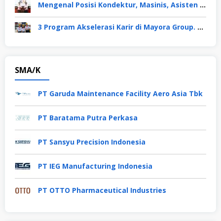
Mengenal Posisi Kondektur, Masinis, Asisten PPKA, Pemeliharaan Sarana dan Prasarana, Polsuska (Polisi Khusus Kereta Api), di PT KAI
3 Program Akselerasi Karir di Mayora Group. Apa Saja? Berikut Penjelasannya
SMA/K
PT Garuda Maintenance Facility Aero Asia Tbk
PT Baratama Putra Perkasa
PT Sansyu Precision Indonesia
PT IEG Manufacturing Indonesia
PT OTTO Pharmaceutical Industries