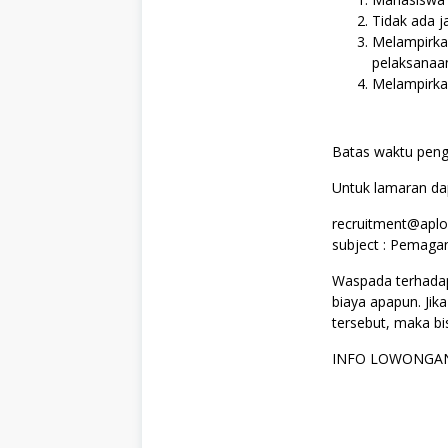
Tidak ada 
Melampirkan
pelaksana
Melampirkan
Batas waktu peng
Untuk lamaran dap
recruitment@aplo
subject : Pemag
Waspada terhadap 
biaya apapun. Ji
tersebut, maka bi
INFO LOWONGAN