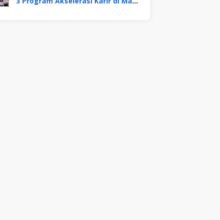
3 Program Akselerasi Karir di Mayora Group. Apa Saja? Berikut Penjelasannya