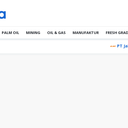
PALM OIL
MINING
OIL & GAS
MANUFAKTUR
FRESH GRA
PT Jakarta Ind