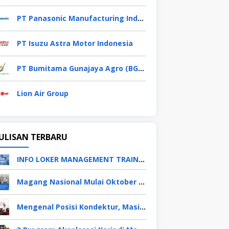
PT Panasonic Manufacturing Indonesia
PT Isuzu Astra Motor Indonesia
PT Bumitama Gunajaya Agro (BGA Group)
Lion Air Group
ULISAN TERBARU
INFO LOKER MANAGEMENT TRAINEE APRIL 2026
Magang Nasional Mulai Oktober 2025, Fresh Graduate Dapat Gaji UMP Selama 6 Bulan
Mengenal Posisi Kondektur, Masinis, Asisten PPKA, Pemeliharaan Sarana dan Prasarana, Polsuska (Polisi Khusus Kereta Api), di PT KAI