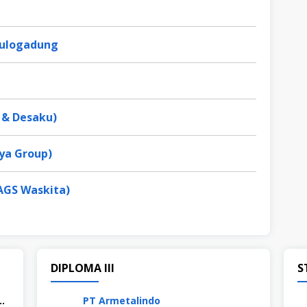
 Pulogadung
 & Desaku)
ya Group)
AGS Waskita)
DIPLOMA III
S
esia (Ladaku & Desaku)
PT Armetalindo