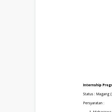
n
Internship Prog
Status : Magang (
Persyaratan :
Mahasiswa a