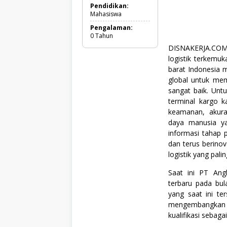
l
Pendidikan:
l
Mahasiswa
T
Pengalaman:
i
0 Tahun
m
e
DISNAKERJA.COM 
,
logistik terkemuk
M
barat Indonesia 
a
h
global untuk mem
a
sangat baik. Unt
s
terminal kargo 
i
s
keamanan, akura
w
daya manusia yan
a
informasi tahap 
,
S
dan terus berino
e
logistik yang pali
m
u
Saat ini PT Ang
a
terbaru pada bul
J
u
yang saat ini te
r
mengembangkan k
u
kualifikasi sebagai
s
a