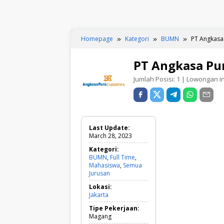
Homepage
Kategori
BUMN
PT Angkasa 
PT Angkasa Pur
Jumlah Posisi:
1
| Lowongan ini
Last Update:
March 28, 2023
Kategori:
BUMN
,
Full Time
,
Mahasiswa
,
Semua
Jurusan
B
U
Lokasi:
M
Jakarta
N
,
Tipe Pekerjaan:
F
Magang
u