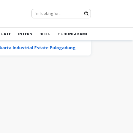
DUATE
INTERN
BLOG
HUBUNGI KAMI
ustrial Estate Pulogadung
Lion Air Group
PT M