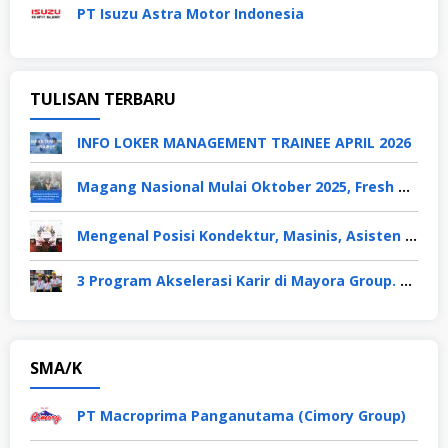
PT Isuzu Astra Motor Indonesia
TULISAN TERBARU
INFO LOKER MANAGEMENT TRAINEE APRIL 2026
Magang Nasional Mulai Oktober 2025, Fresh Graduate Dapat Gaji UMP Selama 6 Bulan
Mengenal Posisi Kondektur, Masinis, Asisten PPKA, Pemeliharaan Sarana dan Prasarana, Polsuska (Polisi Khusus Kereta Api), di PT KAI
3 Program Akselerasi Karir di Mayora Group. Apa Saja? Berikut Penjelasannya
SMA/K
PT Macroprima Panganutama (Cimory Group)