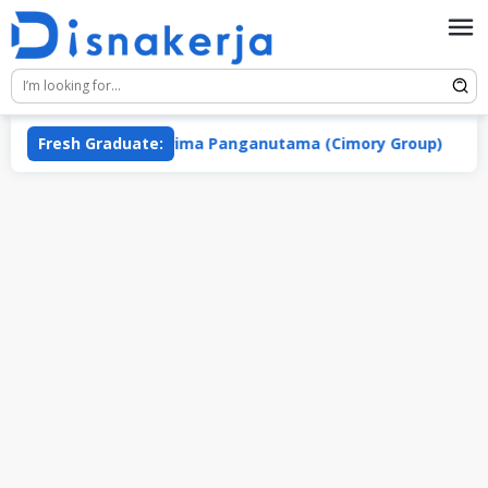
Skip
to
content
PT Macroprima Panganutama (Cimory Group)
Fresh Graduate:
PT B