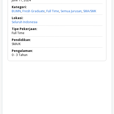
June 11, 2024
Kategori:
BUMN
,
Fresh Graduate
,
Full Time
,
Semua Jurusan
,
SMA/SMK
B
U
Lokasi:
M
Seluruh Indonesia
N
,
Tipe Pekerjaan:
F
Full Time
r
e
Pendidikan:
s
SMA/K
h
Pengalaman:
G
0 - 3 Tahun
r
a
d
u
a
t
e
,
F
u
l
l
T
i
m