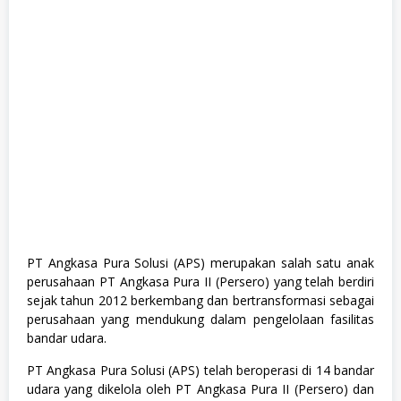
e
,
S
e
m
u
a
J
u
r
u
s
a
n
,
S
M
A
PT Angkasa Pura Solusi (APS) merupakan salah satu anak
/
perusahaan PT Angkasa Pura II (Persero) yang telah berdiri
S
M
sejak tahun 2012 berkembang dan bertransformasi sebagai
K
perusahaan yang mendukung dalam pengelolaan fasilitas
bandar udara.
PT Angkasa Pura Solusi (APS) telah beroperasi di 14 bandar
udara yang dikelola oleh PT Angkasa Pura II (Persero) dan