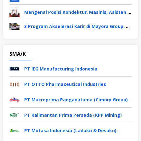
Mengenal Posisi Kondektur, Masinis, Asisten PPKA, Pemeliharaan Sarana dan Prasarana, Polsuska (Polisi Khusus Kereta Api), di PT KAI
3 Program Akselerasi Karir di Mayora Group. Apa Saja? Berikut Penjelasannya
SMA/K
PT IEG Manufacturing Indonesia
PT OTTO Pharmaceutical Industries
PT Macroprima Panganutama (Cimory Group)
PT Kalimantan Prima Persada (KPP Mining)
PT Motasa Indonesia (Ladaku & Desaku)