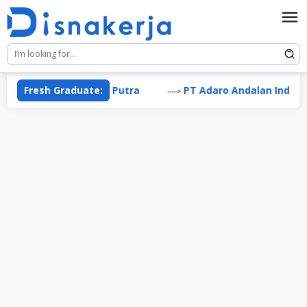
Skip
to
content
T Sumber Sarana Putra
Fresh Graduate:
PT Adaro Andalan Indonesia T