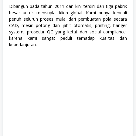
a
Dibangun pada tahun 2011 dan kini terdiri dari tiga pabrik
i
besar untuk mensuplai klien global. Kami punya kendali
n
penuh seluruh proses mulai dari pembuatan pola secara
e
e
CAD, mesin potong dan jahit otomatis, printing, hanger
,
system, prosedur QC yang ketat dan social compliance,
M
karena kami sangat peduli terhadap kualitas dan
a
n
keberlanjutan.
u
f
a
k
t
u
r
,
S
1
,
T
e
k
n
i
k