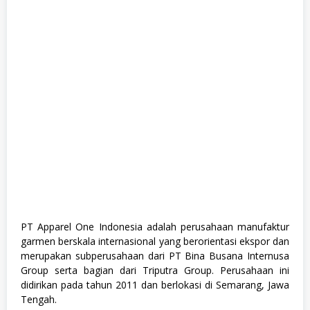
a
d
u
a
t
e
,
F
u
l
l
T
i
m
e
,
M
a
n
a
PT Apparel One Indonesia adalah perusahaan manufaktur
g
garmen berskala internasional yang berorientasi ekspor dan
e
m
merupakan subperusahaan dari PT Bina Busana Internusa
e
Group serta bagian dari Triputra Group. Perusahaan ini
n
didirikan pada tahun 2011 dan berlokasi di Semarang, Jawa
t
T
Tengah.
r