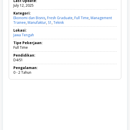
Last Update:
July 12, 2025
Kategori:
Ekonomi dan Bisnis
,
Fresh Graduate
,
Full Time
,
Management
Trainee
,
Manufaktur
,
S1
,
Teknik
E
k
Lokasi:
o
Jawa Tengah
n
o
Tipe Pekerjaan:
m
Full Time
i
d
Pendidikan:
a
D4/S1
n
Pengalaman:
B
0 - 2 Tahun
i
s
n
i
s
,
F
r
e
s
h
G
r