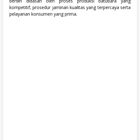
berdiri didasari oleh proses produksi batubara yang
,
kompetitif, prosedur jaminan kualitas yang terpercaya serta
S
W
pelayanan konsumen yang prima.
A
S
T
A