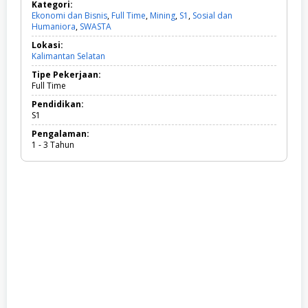
Kategori:
Ekonomi dan Bisnis
,
Full Time
,
Mining
,
S1
,
Sosial dan
Humaniora
,
SWASTA
E
k
Lokasi:
o
Kalimantan Selatan
n
o
Tipe Pekerjaan:
m
Full Time
i
d
Pendidikan:
a
S1
n
Pengalaman:
B
1 - 3 Tahun
i
s
n
i
s
,
F
u
l
l
T
i
m
e
,