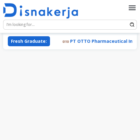
Skip
to
content
dustri (TRACON)
Fresh Graduate:
PT OTTO Pharmaceutical Industries