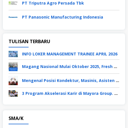
PT Triputra Agro Persada Tbk
PT Panasonic Manufacturing Indonesia
TULISAN TERBARU
INFO LOKER MANAGEMENT TRAINEE APRIL 2026
Magang Nasional Mulai Oktober 2025, Fresh Graduate Dapat Gaji UMP Selama 6 Bulan
Mengenal Posisi Kondektur, Masinis, Asisten PPKA, Pemeliharaan Sarana dan Prasarana, Polsuska (Polisi Khusus Kereta Api), di PT KAI
3 Program Akselerasi Karir di Mayora Group. Apa Saja? Berikut Penjelasannya
SMA/K