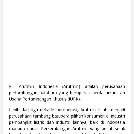
M
i
n
i
n
g
,
S
1
,
S
o
s
i
a
l
d
a
PT Arutmin Indonesia (Arutmin) adalah perusahaan
n
pertambangan batubara yang beroperasi berdasarkan Izin
H
u
Usaha Pertambangan Khusus (IUPK).
m
a
Lebih dari tiga dekade beroperasi, Arutmin telah menjadi
n
perusahaan tambang batubara pilihan konsumen di industri
i
o
pembangkit listrik dan industri lainnya, baik di Indonesia
r
maupun dunia. Perkembangan Arutmin yang pesat sejak
a