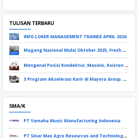
TULISAN TERBARU
INFO LOKER MANAGEMENT TRAINEE APRIL 2026
Magang Nasional Mulai Oktober 2025, Fresh Graduate Dapat Gaji UMP Selama 6 Bulan
Mengenal Posisi Kondektur, Masinis, Asisten PPKA, Pemeliharaan Sarana dan Prasarana, Polsuska (Polisi Khusus Kereta Api), di PT KAI
3 Program Akselerasi Karir di Mayora Group. Apa Saja? Berikut Penjelasannya
SMA/K
PT Yamaha Music Manufacturing Indonesia
PT Sinar Mas Agro Resources and Technology Tbk