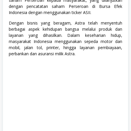
saham Perseroan kepada masyarakat, yang dilanjutkan
T
dengan pencatatan saham Perseroan di Bursa Efek
e
Indonesia dengan menggunakan ticker ASII.
k
n
Dengan bisnis yang beragam, Astra telah menyentuh
o
l
berbagai aspek kehidupan bangsa melalui produk dan
o
layanan yang dihasilkan. Dalam keseharian hidup,
g
masyarakat Indonesia menggunakan sepeda motor dan
i
,
mobil, jalan tol, printer, hingga layanan pembiayaan,
M
perbankan dan asuransi milik Astra.
a
n
a
g
e
m
e
n
t
T
r
a
i
n
e
e
,