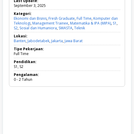
Last Update:
September 3, 2025
Kategori:
Ekonomi dan Bisnis
,
Fresh Graduate
,
Full Time
,
Komputer dan
Teknologi
,
Management Trainee
,
Matematika & IPA (MIPA)
,
S1
,
S2
,
Sosial dan Humaniora
,
SWASTA
,
Teknik
E
k
Lokasi:
o
Banten
,
Jabodetabek
,
Jakarta
,
Jawa Barat
n
o
Tipe Pekerjaan:
m
Full Time
i
d
Pendidikan:
a
S1, S2
n
Pengalaman:
B
0 - 2 Tahun
i
s
n
i
s
,
F
r
e
s
h
G