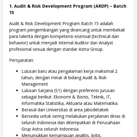
o
1. Audit & Risk Development Program (ARDP) – Batch
s
15
i
a
Audit & Risk Development Program Batch 15 adalah
l
d
program pengembangan yang dirancang untuk membekali
a
para talenta dengan kompetensi esensial (technical dan
n
behavior) untuk menjadi Internal Auditor dan Analyst
H
u
profesional sesuai dengan standar Astra Group.
m
a
Persyaratan:
n
i
Lulusan baru atau pengalaman kerja maksimal 2
o
tahun, dengan minat di bidang Audit & Risk
r
a
Management
,
Lulusan Sarjana (S1) dengan preferensi jurusan
S
sebagai berikut: Ekonomi & Bisnis, Teknik, IT,
W
A
Informatika Statistika, Aktuaria atau Matematika.
S
Berasal dari Universitas di area Jabodetabek
T
Bersedia untuk sering melakukan perjalanan dinas di
A
,
seluruh Indonesia dan ditempatkan di Perusahaan
T
Grup Astra seluruh Indonesia
e
Menunjukkan kemampuan analitis, kritis,
k