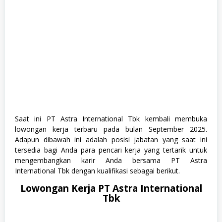
M
a
t
e
m
a
t
i
k
a
&
I
P
A
(
Saat ini PT Astra International Tbk kembali membuka
M
lowongan kerja terbaru pada bulan September 2025.
I
Adapun dibawah ini adalah posisi jabatan yang saat ini
P
tersedia bagi Anda para pencari kerja yang tertarik untuk
A
)
mengembangkan karir Anda bersama PT Astra
,
International Tbk dengan kualifikasi sebagai berikut.
S
1
Lowongan Kerja PT Astra International
,
Tbk
S
2
,
S