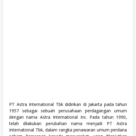
r
a
d
u
a
t
e
,
F
u
l
l
T
i
m
e
,
K
o
m
p
PT Astra International Tbk didirikan di Jakarta pada tahun
u
1957 sebagai sebuah perusahaan perdagangan umum
t
e
dengan nama Astra International Inc. Pada tahun 1990,
r
telah dilakukan perubahan nama menjadi PT Astra
d
International Tbk, dalam rangka penawaran umum perdana
a
n