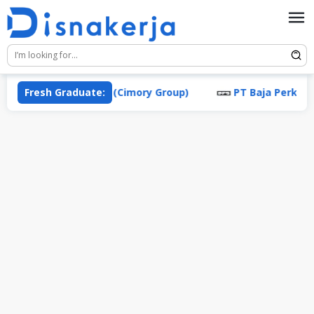
Skip
to
content
a Panganutama (Cimory Group)
Fresh Graduate:
PT Baja Perkasa Sen