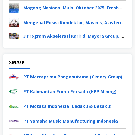
Magang Nasional Mulai Oktober 2025, Fresh Graduate Dapat Gaji UMP Selama 6 Bulan
Mengenal Posisi Kondektur, Masinis, Asisten PPKA, Pemeliharaan Sarana dan Prasarana, Polsuska (Polisi Khusus Kereta Api), di PT KAI
3 Program Akselerasi Karir di Mayora Group. Apa Saja? Berikut Penjelasannya
SMA/K
PT Macroprima Panganutama (Cimory Group)
PT Kalimantan Prima Persada (KPP Mining)
PT Motasa Indonesia (Ladaku & Desaku)
PT Yamaha Music Manufacturing Indonesia