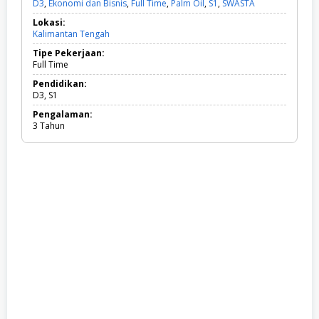
D3
,
Ekonomi dan Bisnis
,
Full Time
,
Palm Oil
,
S1
,
SWASTA
D
3
Lokasi:
,
Kalimantan Tengah
E
k
Tipe Pekerjaan:
o
Full Time
n
o
Pendidikan:
m
D3, S1
i
Pengalaman:
d
3 Tahun
a
n
B
i
s
n
i
s
,
F
u
l
l
T
i
m
e