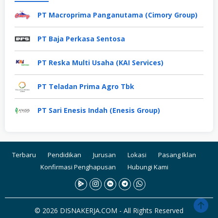
PT Macroprima Panganutama (Cimory Group)
PT Baja Perkasa Sentosa
PT Reska Multi Usaha (KAI Services)
PT Teladan Prima Agro Tbk
PT Sari Enesis Indah (Enesis Group)
Terbaru
Pendidikan
Jurusan
Lokasi
Pasang Iklan
Konfirmasi Penghapusan
Hubungi Kami
© 2026 DISNAKERJA.COM - All Rights Reserved