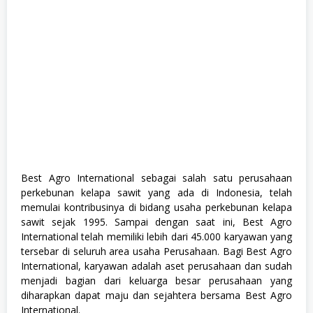
,
P
a
l
m
O
i
l
,
S
1
,
S
W
A
S
B
est Agro International sebagai salah satu perusahaan
T
perkebunan kelapa sawit yang ada di Indonesia, telah
A
memulai kontribusinya di bidang usaha perkebunan kelapa
sawit sejak 1995. Sampai dengan saat ini, Best Agro
International telah memiliki lebih dari 45.000 karyawan yang
tersebar di seluruh area usaha Perusahaan. Bagi Best Agro
International, karyawan adalah aset perusahaan dan sudah
menjadi bagian dari keluarga besar perusahaan yang
diharapkan dapat maju dan sejahtera bersama Best Agro
International.