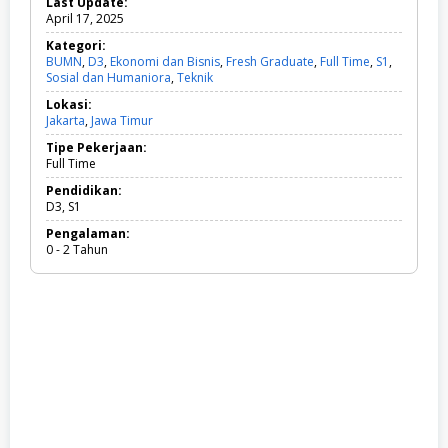
Last Update:
April 17, 2025
Kategori:
BUMN
,
D3
,
Ekonomi dan Bisnis
,
Fresh Graduate
,
Full Time
,
S1
,
Sosial dan Humaniora
,
Teknik
B
U
Lokasi:
M
Jakarta
,
Jawa Timur
N
,
Tipe Pekerjaan:
D
Full Time
3
,
Pendidikan:
E
D3, S1
k
Pengalaman:
o
0 - 2 Tahun
n
o
m
i
d
a
n
B
i
s
n
i
s