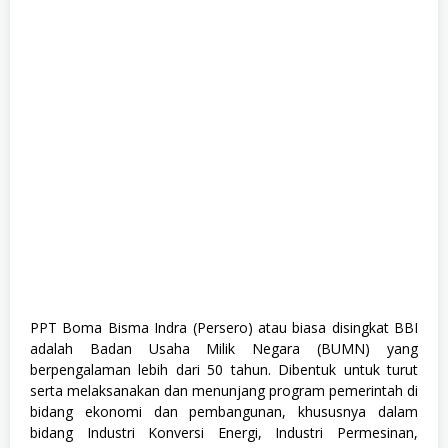
,
F
r
e
s
h
G
r
a
d
u
a
t
e
,
F
u
l
l
T
PPT Boma Bisma Indra (Persero) atau biasa disingkat BBI
i
adalah Badan Usaha Milik Negara (BUMN) yang
m
e
berpengalaman lebih dari 50 tahun. Dibentuk untuk turut
,
serta melaksanakan dan menunjang program pemerintah di
S
bidang ekonomi dan pembangunan, khususnya dalam
1
,
bidang Industri Konversi Energi, Industri Permesinan,
S