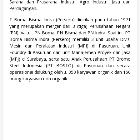
Sarana dan Prasarana Industri, Agro Industri, Jasa dan
o
Perdagangan.
s
i
T Boma Bisma Indra (Persero) didirikan pada tahun 1971
a
l
yang merupakan merger dari 3 (tiga) Perusahaan Negara
d
(PN), vaitu . PN Boma, PN Bisma dan PN Indra. Saat ini, PT
a
Boma Bisma Indra (Persero) memiliki 3 unit usaha Divisi
n
H
Mesin dan Peralatan Industri (MPI) di Pasuruan, Unit
u
Foundry di Pasuruan dan unit Manajemen Proyek dan Jasa
m
(MPJ) di Surabaya, serta satu Anak Perusahaan PT Bromo
a
n
Steel Indonesia (PT BOSTO) di Pasuruan dan secara
i
operasionai didukung oleh ± 350 karyawan organik dan 150
o
orang karyawan non organik.
r
a
,
T
e
k
n
i
k