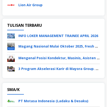
Lion Air Group
TULISAN TERBARU
INFO LOKER MANAGEMENT TRAINEE APRIL 2026
Magang Nasional Mulai Oktober 2025, Fresh Graduate Dapat Gaji UMP Selama 6 Bulan
Mengenal Posisi Kondektur, Masinis, Asisten PPKA, Pemeliharaan Sarana dan Prasarana, Polsuska (Polisi Khusus Kereta Api), di PT KAI
3 Program Akselerasi Karir di Mayora Group. Apa Saja? Berikut Penjelasannya
SMA/K
PT Motasa Indonesia (Ladaku & Desaku)