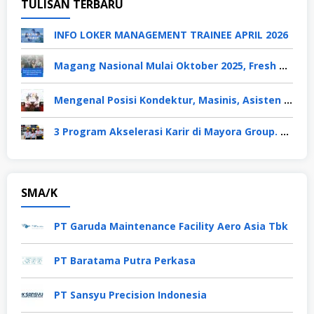
TULISAN TERBARU
INFO LOKER MANAGEMENT TRAINEE APRIL 2026
Magang Nasional Mulai Oktober 2025, Fresh Graduate Dapat Gaji UMP Selama 6 Bulan
Mengenal Posisi Kondektur, Masinis, Asisten PPKA, Pemeliharaan Sarana dan Prasarana, Polsuska (Polisi Khusus Kereta Api), di PT KAI
3 Program Akselerasi Karir di Mayora Group. Apa Saja? Berikut Penjelasannya
SMA/K
PT Garuda Maintenance Facility Aero Asia Tbk
PT Baratama Putra Perkasa
PT Sansyu Precision Indonesia