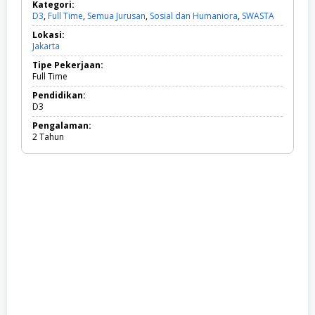
Kategori:
D3
,
Full Time
,
Semua Jurusan
,
Sosial dan Humaniora
,
SWASTA
D
3
Lokasi:
,
Jakarta
F
u
Tipe Pekerjaan:
l
Full Time
l
T
Pendidikan:
i
D3
m
Pengalaman:
e
2 Tahun
,
S
e
m
u
a
J
u
r
u
s
a
n
,
S
o