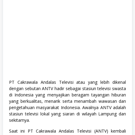
s
i
a
l
d
a
n
H
u
m
a
n
i
o
r
a
,
PT Cakrawala Andalas Televisi atau yang lebih dikenal
S
dengan sebutan ANTV hadir sebagai stasiun televisi swasta
W
A
di Indonesia yang menyajikan beragam tayangan hiburan
S
yang berkualitas, menarik serta menambah wawasan dan
T
pengetahuan masyarakat Indonesia. Awalnya ANTV adalah
A
stasiun televisi lokal yang siaran di wilayah Lampung dan
sekitarnya.
Saat ini PT Cakrawala Andalas Televisi (ANTV) kembali