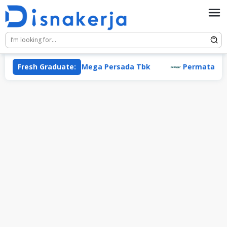
Skip
to
content
Fresh Graduate:
PT Energi Mega Persada Tbk
Permata Group