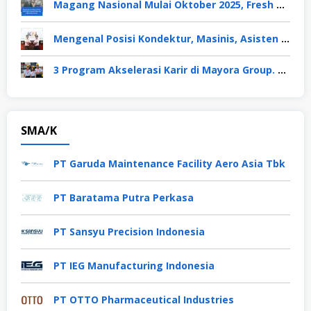
Magang Nasional Mulai Oktober 2025, Fresh Graduate Dapat Gaji UMP Selama 6 Bulan
Mengenal Posisi Kondektur, Masinis, Asisten PPKA, Pemeliharaan Sarana dan Prasarana, Polsuska (Polisi Khusus Kereta Api), di PT KAI
3 Program Akselerasi Karir di Mayora Group. Apa Saja? Berikut Penjelasannya
SMA/K
PT Garuda Maintenance Facility Aero Asia Tbk
PT Baratama Putra Perkasa
PT Sansyu Precision Indonesia
PT IEG Manufacturing Indonesia
PT OTTO Pharmaceutical Industries