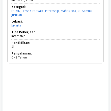
March 10, 2026
Kategori:
BUMN
,
Fresh Graduate
,
Internship
,
Mahasiswa
,
S1
,
Semua
Jurusan
B
U
Lokasi:
M
Jakarta
N
,
Tipe Pekerjaan:
F
Internship
r
e
Pendidikan:
s
S1
h
Pengalaman:
G
0 - 2 Tahun
r
a
d
u
a
t
e
,
I
n
t
e
r
n