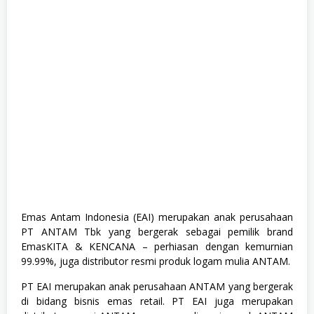
s
h
i
p
,
M
a
h
a
s
i
s
w
a
,
S
1
,
S
Emas Antam Indonesia (EAI) merupakan anak perusahaan
e
PT ANTAM Tbk yang bergerak sebagai pemilik brand
m
u
EmasKITA & KENCANA – perhiasan dengan kemurnian
a
99.99%, juga distributor resmi produk logam mulia ANTAM.
J
u
PT EAI merupakan anak perusahaan ANTAM yang bergerak
r
u
di bidang bisnis emas retail. PT EAI juga merupakan
s