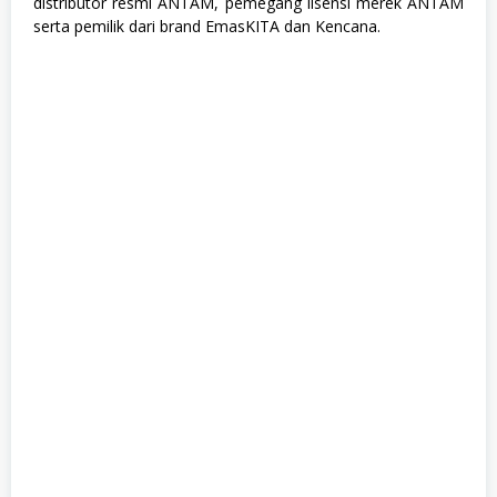
distributor resmi ANTAM, pemegang lisensi merek ANTAM
a
serta pemilik dari brand EmasKITA dan Kencana.
n