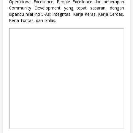
Operational Excellence, People Excellence dan penerapan
k
Community Development yang tepat sasaran, dengan
n
i
dipandu nilai inti 5-As: Integritas, Kerja Keras, Kerja Cerdas,
k
Kerja Tuntas, dan Ikhlas.