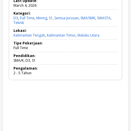
Last Update:
March 4, 2026
Kategori:
D3
,
Full Time
,
Mining
,
S1
,
Semua Jurusan
,
SMA/SMK
,
SWASTA
,
Teknik
D
3
Lokasi:
,
Kalimantan Tengah
,
Kalimantan Timur
,
Maluku Utara
F
u
Tipe Pekerjaan:
l
Full Time
l
T
Pendidikan:
i
SMA/K, D3, S1
m
Pengalaman:
e
2 - 5 Tahun
,
M
i
n
i
n
g
,
S
1
,
S
e