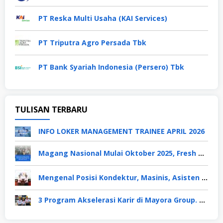
PT Reska Multi Usaha (KAI Services)
PT Triputra Agro Persada Tbk
PT Bank Syariah Indonesia (Persero) Tbk
TULISAN TERBARU
INFO LOKER MANAGEMENT TRAINEE APRIL 2026
Magang Nasional Mulai Oktober 2025, Fresh Graduate Dapat Gaji UMP Selama 6 Bulan
Mengenal Posisi Kondektur, Masinis, Asisten PPKA, Pemeliharaan Sarana dan Prasarana, Polsuska (Polisi Khusus Kereta Api), di PT KAI
3 Program Akselerasi Karir di Mayora Group. Apa Saja? Berikut Penjelasannya