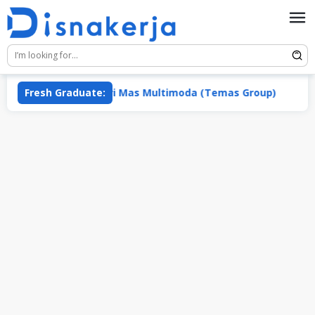
Skip
to
content
PT Mentari Mas Multimoda (Temas Group)
Fresh Graduate:
PT Cita