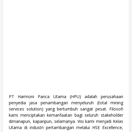
m
u
a
J
u
r
u
s
a
n
,
S
M
A
/
S
M
K
,
S
PT Harmoni Panca Utama (HPU) adalah perusahaan
W
penyedia jasa penambangan menyeluruh (total mining
A
S
services solution) yang bertumbuh sangat pesat. Filosofi
T
kami menciptakan kemanfaatan bagi seluruh stakeholder
A
dimanapun, kapanpun, selamanya. Visi kami menjadi Kelas
,
T
Utama di industri pertambangan melalui HSE Excellence,
e