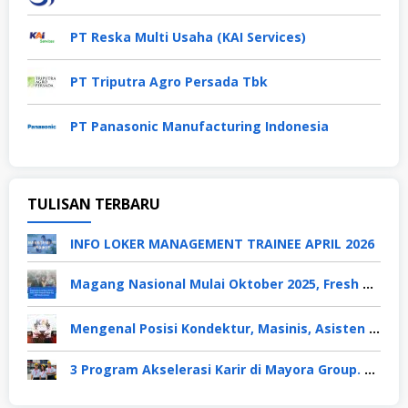
PT Reska Multi Usaha (KAI Services)
PT Triputra Agro Persada Tbk
PT Panasonic Manufacturing Indonesia
TULISAN TERBARU
INFO LOKER MANAGEMENT TRAINEE APRIL 2026
Magang Nasional Mulai Oktober 2025, Fresh Graduate Dapat Gaji UMP Selama 6 Bulan
Mengenal Posisi Kondektur, Masinis, Asisten PPKA, Pemeliharaan Sarana dan Prasarana, Polsuska (Polisi Khusus Kereta Api), di PT KAI
3 Program Akselerasi Karir di Mayora Group. Apa Saja? Berikut Penjelasannya