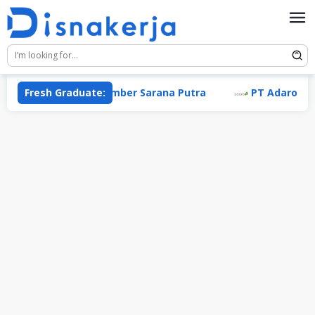
Skip
to
content
Fresh Graduate:
PT Sumber Sarana Putra
PT Adaro Andalan 