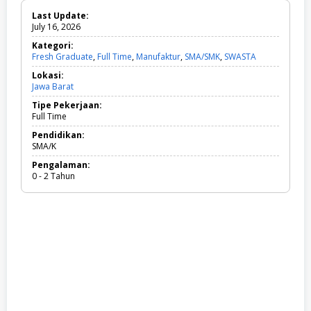
Last Update:
July 16, 2026
Kategori:
Fresh Graduate
,
Full Time
,
Manufaktur
,
SMA/SMK
,
SWASTA
F
r
Lokasi:
e
Jawa Barat
s
h
Tipe Pekerjaan:
G
Full Time
r
a
Pendidikan:
d
SMA/K
u
Pengalaman:
a
0 - 2 Tahun
t
e
,
F
u
l
l
T
i
m
e
,