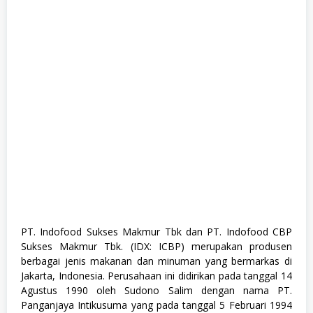
M
a
n
u
f
a
k
t
u
r
,
S
M
A
/
S
M
K
,
S
W
PT. Indofood Sukses Makmur Tbk dan PT. Indofood CBP
A
Sukses Makmur Tbk. (IDX: ICBP) merupakan produsen
S
T
berbagai jenis makanan dan minuman yang bermarkas di
A
Jakarta, Indonesia. Perusahaan ini didirikan pada tanggal 14
Agustus 1990 oleh Sudono Salim dengan nama PT.
Panganjaya Intikusuma yang pada tanggal 5 Februari 1994