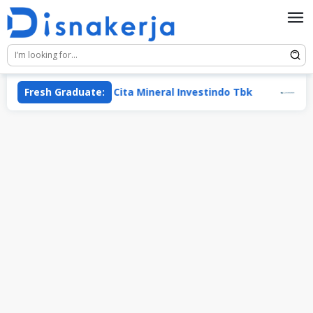
Skip
to
content
Fresh Graduate:
PT Cita Mineral Investindo Tbk
PT Traco