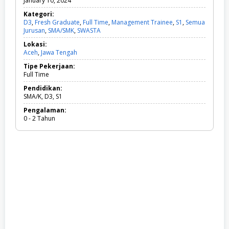
January 10, 2024
Kategori:
D3
,
Fresh Graduate
,
Full Time
,
Management Trainee
,
S1
,
Semua
Jurusan
,
SMA/SMK
,
SWASTA
D
3
Lokasi:
,
Aceh
,
Jawa Tengah
F
r
Tipe Pekerjaan:
e
Full Time
s
h
Pendidikan:
G
SMA/K, D3, S1
r
Pengalaman:
a
0 - 2 Tahun
d
u
a
t
e
,
F
u
l
l
T
i
m
e