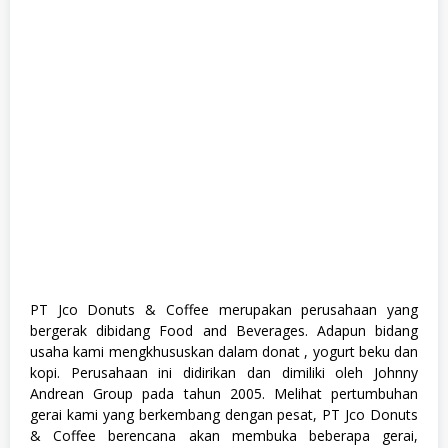
,
M
a
n
a
g
e
m
e
n
t
T
r
a
i
n
e
e
,
PT Jco Donuts & Coffee merupakan perusahaan yang
S
bergerak dibidang Food and Beverages. Adapun bidang
1
,
usaha kami mengkhususkan dalam donat , yogurt beku dan
S
kopi. Perusahaan ini didirikan dan dimiliki oleh Johnny
e
Andrean Group pada tahun 2005. Melihat pertumbuhan
m
u
gerai kami yang berkembang dengan pesat, PT Jco Donuts
a
& Coffee berencana akan membuka beberapa gerai,
J