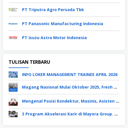
PT Triputra Agro Persada Tbk
PT Panasonic Manufacturing Indonesia
PT Isuzu Astra Motor Indonesia
TULISAN TERBARU
INFO LOKER MANAGEMENT TRAINEE APRIL 2026
Magang Nasional Mulai Oktober 2025, Fresh Graduate Dapat Gaji UMP Selama 6 Bulan
Mengenal Posisi Kondektur, Masinis, Asisten PPKA, Pemeliharaan Sarana dan Prasarana, Polsuska (Polisi Khusus Kereta Api), di PT KAI
3 Program Akselerasi Karir di Mayora Group. Apa Saja? Berikut Penjelasannya