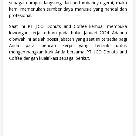
sebagai dampak langsung dari bertambahnya gerai, maka
u
r
kami memerlukan sumber daya manusia yang handal dan
u
profesional.
s
a
Saat ini PT J.CO Donuts and Coffee kembali membuka
n
lowongan kerja terbaru pada bulan Januari 2024. Adapun
,
S
dibawah ini adalah posisi jabatan yang saat ini tersedia bagi
M
Anda para pencari kerja yang tertarik untuk
A
mengembangkan karir Anda bersama PT J.CO Donuts and
/
S
Coffee dengan kualifikasi sebagai berikut.
M
K
,
S
W
A
S
T
A