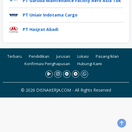
PT Garuda Maintenance Facility Aero Asia Tbk
PT Uniair Indotama Cargo
PT Hasjrat Abadi
Terbaru
Pendidikan
Jurusan
Lokasi
Pasang Iklan
Konfirmasi Penghapusan
Hubungi Kami
© 2026 DISNAKERJA.COM - All Rights Reserved