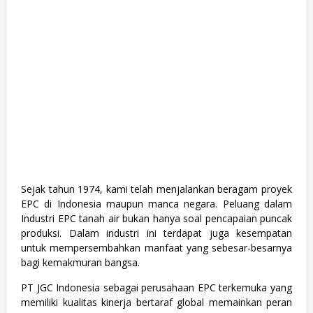
a
d
u
a
t
e
,
F
u
l
l
T
i
m
e
,
S
Sejak tahun 1974, kami telah menjalankan beragam proyek
1
EPC di Indonesia maupun manca negara. Peluang dalam
,
S
Industri EPC tanah air bukan hanya soal pencapaian puncak
o
produksi. Dalam industri ini terdapat juga kesempatan
s
untuk mempersembahkan manfaat yang sebesar-besarnya
i
a
bagi kemakmuran bangsa.
l
d
PT JGC Indonesia sebagai perusahaan EPC terkemuka yang
a
memiliki kualitas kinerja bertaraf global memainkan peran
n