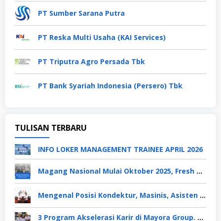
PT Sumber Sarana Putra
PT Reska Multi Usaha (KAI Services)
PT Triputra Agro Persada Tbk
PT Bank Syariah Indonesia (Persero) Tbk
TULISAN TERBARU
INFO LOKER MANAGEMENT TRAINEE APRIL 2026
Magang Nasional Mulai Oktober 2025, Fresh Graduate Dapat Gaji UMP Selama 6 Bulan
Mengenal Posisi Kondektur, Masinis, Asisten PPKA, Pemeliharaan Sarana dan Prasarana, Polsuska (Polisi Khusus Kereta Api), di PT KAI
3 Program Akselerasi Karir di Mayora Group. Apa Saja? Berikut Penjelasannya