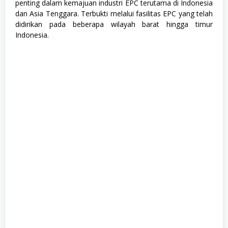
penting dalam kemajuan industri EPC terutama di Indonesia
H
u
dan Asia Tenggara. Terbukti melalui fasilitas EPC yang telah
m
didirikan pada beberapa wilayah barat hingga timur
a
Indonesia.
n
i
o
r
a
,
S
W
A
S
T
A