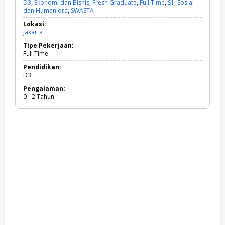
D3
,
Ekonomi dan Bisnis
,
Fresh Graduate
,
Full Time
,
S1
,
Sosial
dan Humaniora
,
SWASTA
D
3
Lokasi:
,
Jakarta
E
k
Tipe Pekerjaan:
o
Full Time
n
o
Pendidikan:
m
D3
i
Pengalaman:
d
0 - 2 Tahun
a
n
B
i
s
n
i
s
,
F
r
e
s
h
G
r