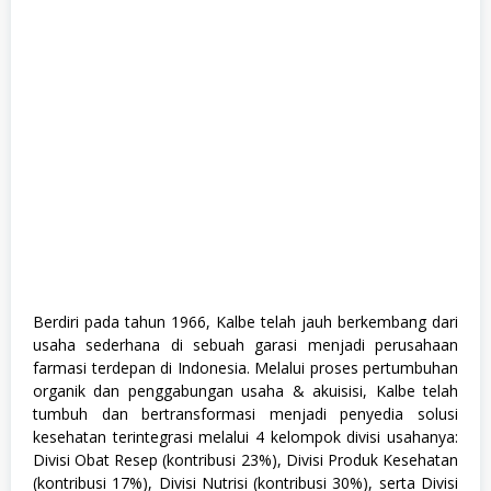
u
a
J
u
r
u
s
a
n
,
S
W
A
S
T
A
Berdiri pada tahun 1966, Kalbe telah jauh berkembang dari
usaha sederhana di sebuah garasi menjadi perusahaan
farmasi terdepan di Indonesia. Melalui proses pertumbuhan
organik dan penggabungan usaha & akuisisi, Kalbe telah
tumbuh dan bertransformasi menjadi penyedia solusi
kesehatan terintegrasi melalui 4 kelompok divisi usahanya:
Divisi Obat Resep (kontribusi 23%), Divisi Produk Kesehatan
(kontribusi 17%), Divisi Nutrisi (kontribusi 30%), serta Divisi