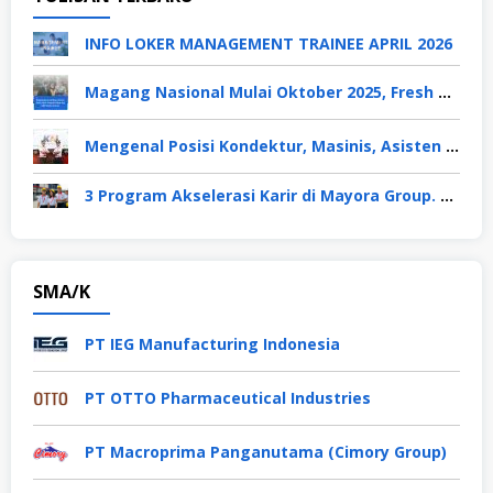
INFO LOKER MANAGEMENT TRAINEE APRIL 2026
Magang Nasional Mulai Oktober 2025, Fresh Graduate Dapat Gaji UMP Selama 6 Bulan
Mengenal Posisi Kondektur, Masinis, Asisten PPKA, Pemeliharaan Sarana dan Prasarana, Polsuska (Polisi Khusus Kereta Api), di PT KAI
3 Program Akselerasi Karir di Mayora Group. Apa Saja? Berikut Penjelasannya
SMA/K
PT IEG Manufacturing Indonesia
PT OTTO Pharmaceutical Industries
PT Macroprima Panganutama (Cimory Group)