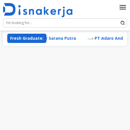
Skip
to
content
Fresh Graduate:
PT Sumber Sarana Putra
PT Adaro Andalan Indo