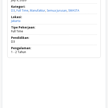
July 9, 2026
Kategori:
D3
,
Full Time
,
Manufaktur
,
Semua Jurusan
,
SWASTA
D
3
Lokasi:
,
Jakarta
F
u
Tipe Pekerjaan:
l
Full Time
l
T
Pendidikan:
i
D3
m
Pengalaman:
e
1 - 2 Tahun
,
M
a
n
u
f
a
k
t
u
r
,
S
e
m