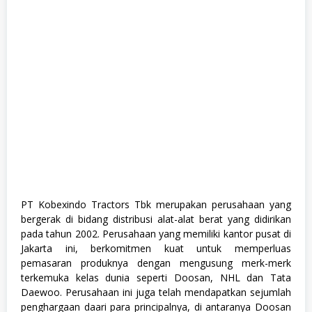
M
a
n
u
f
a
k
t
u
r
,
S
W
A
S
T
A
PT Kobexindo Tractors Tbk merupakan perusahaan yang
bergerak di bidang distribusi alat-alat berat yang didirikan
pada tahun 2002. Perusahaan yang memiliki kantor pusat di
Jakarta ini, berkomitmen kuat untuk memperluas
pemasaran produknya dengan mengusung merk-merk
terkemuka kelas dunia seperti Doosan, NHL dan Tata
Daewoo. Perusahaan ini juga telah mendapatkan sejumlah
penghargaan daari para principalnya, di antaranya Doosan