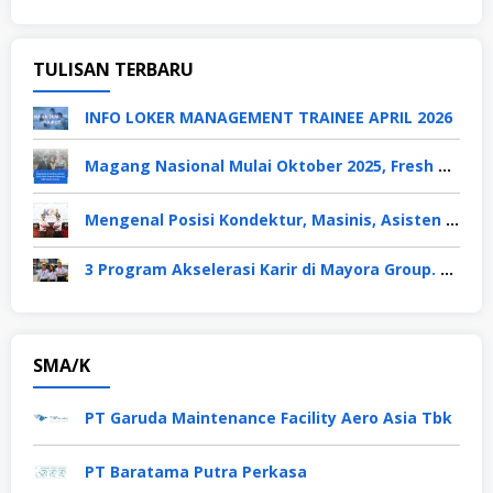
TULISAN TERBARU
INFO LOKER MANAGEMENT TRAINEE APRIL 2026
Magang Nasional Mulai Oktober 2025, Fresh Graduate Dapat Gaji UMP Selama 6 Bulan
Mengenal Posisi Kondektur, Masinis, Asisten PPKA, Pemeliharaan Sarana dan Prasarana, Polsuska (Polisi Khusus Kereta Api), di PT KAI
3 Program Akselerasi Karir di Mayora Group. Apa Saja? Berikut Penjelasannya
SMA/K
PT Garuda Maintenance Facility Aero Asia Tbk
PT Baratama Putra Perkasa