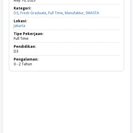
May 16, 2023
Kategori:
D3
,
Fresh Graduate
,
Full Time
,
Manufaktur
,
SWASTA
D
3
Lokasi:
,
Jakarta
F
r
Tipe Pekerjaan:
e
Full Time
s
h
Pendidikan:
G
D3
r
Pengalaman:
a
0 - 2 Tahun
d
u
a
t
e
,
F
u
l
l
T
i
m
e
,