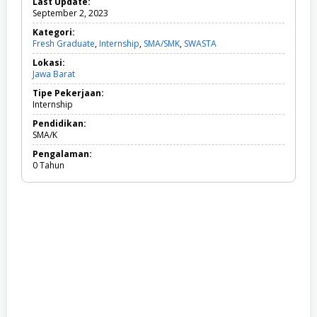
Last Update:
September 2, 2023
Kategori:
Fresh Graduate
,
Internship
,
SMA/SMK
,
SWASTA
F
r
Lokasi:
e
Jawa Barat
s
h
Tipe Pekerjaan:
G
Internship
r
a
Pendidikan:
d
SMA/K
u
Pengalaman:
a
0 Tahun
t
e
,
I
n
t
e
r
n
s
h
i
p
,