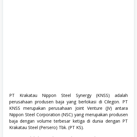
S
M
A
/
S
M
K
,
S
W
A
S
T
A
PT Krakatau Nippon Steel Synergy (KNSS) adalah
perusahaan produsen baja yang berlokasi di Cilegon. PT
KNSS merupakan perusahaan Joint Venture (JV) antara
Nippon Steel Corporation (NSC) yang merupakan produsen
baja dengan volume terbesar ketiga di dunia dengan PT
Krakatau Steel (Persero) Tbk. (PT KS).