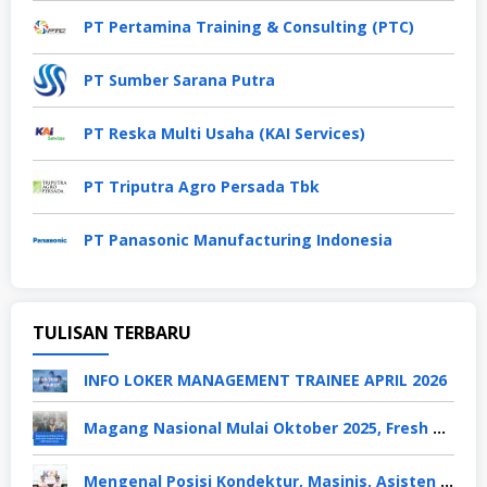
PT Pertamina Training & Consulting (PTC)
PT Sumber Sarana Putra
PT Reska Multi Usaha (KAI Services)
PT Triputra Agro Persada Tbk
PT Panasonic Manufacturing Indonesia
TULISAN TERBARU
INFO LOKER MANAGEMENT TRAINEE APRIL 2026
Magang Nasional Mulai Oktober 2025, Fresh Graduate Dapat Gaji UMP Selama 6 Bulan
Mengenal Posisi Kondektur, Masinis, Asisten PPKA, Pemeliharaan Sarana dan Prasarana, Polsuska (Polisi Khusus Kereta Api), di PT KAI