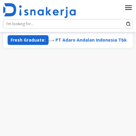
Skip
to
content
rana Putra
Fresh Graduate:
PT Adaro Andalan Indonesia Tbk
P