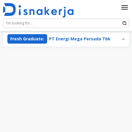
Skip
to
content
Fresh Graduate:
PT Energi Mega Persada Tbk
Perma