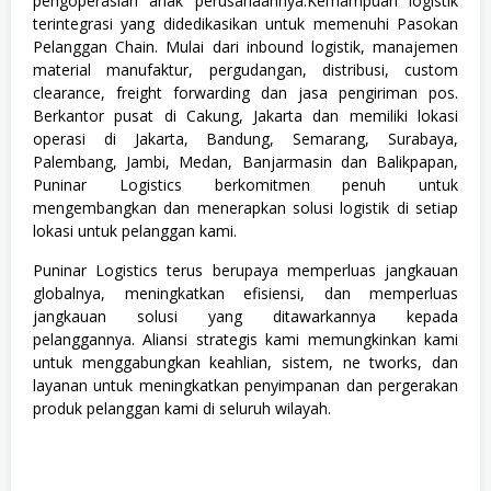
pengoperasian anak perusahaannya.Kemampuan logistik
r
terintegrasi yang didedikasikan untuk memenuhi Pasokan
a
Pelanggan Chain. Mulai dari inbound logistik, manajemen
i
n
material manufaktur, pergudangan, distribusi, custom
e
clearance, freight forwarding dan jasa pengiriman pos.
e
Berkantor pusat di Cakung, Jakarta dan memiliki lokasi
,
operasi di Jakarta, Bandung, Semarang, Surabaya,
M
a
Palembang, Jambi, Medan, Banjarmasin dan Balikpapan,
t
Puninar Logistics berkomitmen penuh untuk
e
mengembangkan dan menerapkan solusi logistik di setiap
m
a
lokasi untuk pelanggan kami.
t
i
Puninar Logistics terus berupaya memperluas jangkauan
k
globalnya, meningkatkan efisiensi, dan memperluas
a
&
jangkauan solusi yang ditawarkannya kepada
I
pelanggannya. Aliansi strategis kami memungkinkan kami
P
untuk menggabungkan keahlian, sistem, ne tworks, dan
A
(
layanan untuk meningkatkan penyimpanan dan pergerakan
M
produk pelanggan kami di seluruh wilayah.
I
P
A
)
,