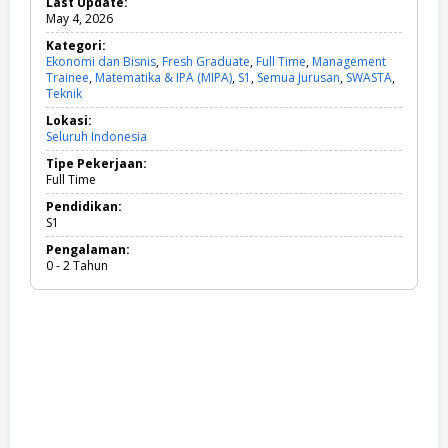
Last Update:
May 4, 2026
Kategori:
Ekonomi dan Bisnis
,
Fresh Graduate
,
Full Time
,
Management
Trainee
,
Matematika & IPA (MIPA)
,
S1
,
Semua Jurusan
,
SWASTA
,
Teknik
E
k
Lokasi:
o
Seluruh Indonesia
n
o
Tipe Pekerjaan:
m
Full Time
i
d
Pendidikan:
a
S1
n
Pengalaman:
B
0 - 2 Tahun
i
s
n
i
s
,
F
r
e
s
h
G