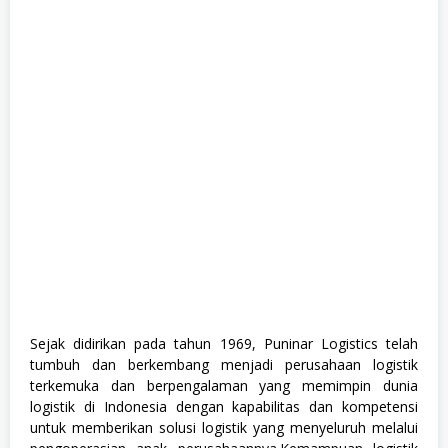
r
a
d
u
a
t
e
,
F
u
l
l
T
i
m
e
,
M
a
n
a
Sejak didirikan pada tahun 1969, Puninar Logistics telah
g
tumbuh dan berkembang menjadi perusahaan logistik
e
m
terkemuka dan berpengalaman yang memimpin dunia
e
logistik di Indonesia dengan kapabilitas dan kompetensi
n
untuk memberikan solusi logistik yang menyeluruh melalui
t
T