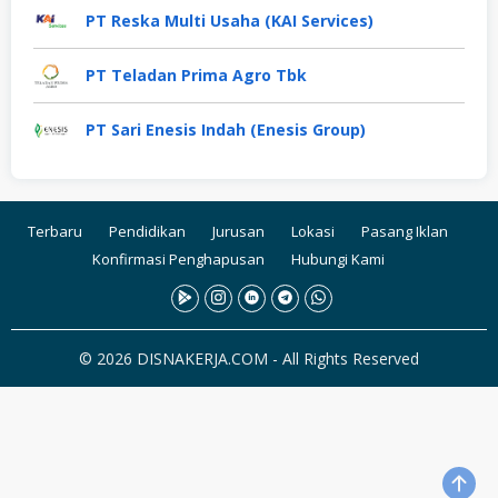
PT Reska Multi Usaha (KAI Services)
PT Teladan Prima Agro Tbk
PT Sari Enesis Indah (Enesis Group)
Terbaru
Pendidikan
Jurusan
Lokasi
Pasang Iklan
Konfirmasi Penghapusan
Hubungi Kami
© 2026 DISNAKERJA.COM - All Rights Reserved