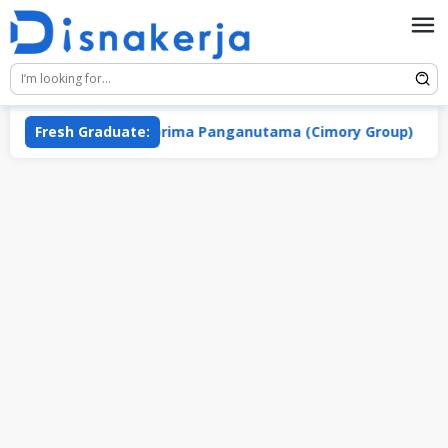
Skip
to
content
PT Macroprima Panganutama (Cimory Group)
Fresh Graduate:
PT