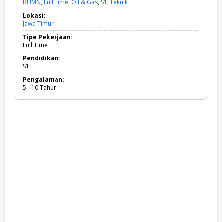
BUMN
,
Full Time
,
Oil & Gas
,
S1
,
Teknik
B
U
Lokasi:
M
Jawa Timur
N
,
Tipe Pekerjaan:
F
Full Time
u
l
Pendidikan:
l
S1
T
Pengalaman:
i
5 - 10 Tahun
m
e
,
O
i
l
&
G
a
s
,
S
1
,
T
e
k