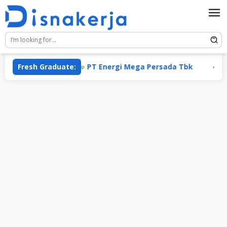
Skip
to
content
Fresh Graduate:
PT Energi Mega Persada Tbk
Perm