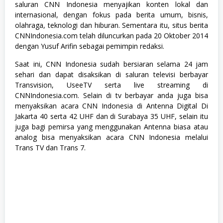
u
saluran CNN Indonesia menyajikan konten lokal dan
s
internasional, dengan fokus pada berita umum, bisnis,
a
olahraga, teknologi dan hiburan. Sementara itu, situs berita
n
CNNIndonesia.com telah diluncurkan pada 20 Oktober 2014
,
S
dengan Yusuf Arifin sebagai pemimpin redaksi.
o
s
Saat ini, CNN Indonesia sudah bersiaran selama 24 jam
i
sehari dan dapat disaksikan di saluran televisi berbayar
a
l
Transvision, UseeTV serta live streaming di
d
CNNIndonesia.com. Selain di tv berbayar anda juga bisa
a
menyaksikan acara CNN Indonesia di Antenna Digital Di
n
H
Jakarta 40 serta 42 UHF dan di Surabaya 35 UHF, selain itu
u
juga bagi pemirsa yang menggunakan Antenna biasa atau
m
analog bisa menyaksikan acara CNN Indonesia melalui
a
n
Trans TV dan Trans 7.
i
o
r
a
,
S
W
A
S