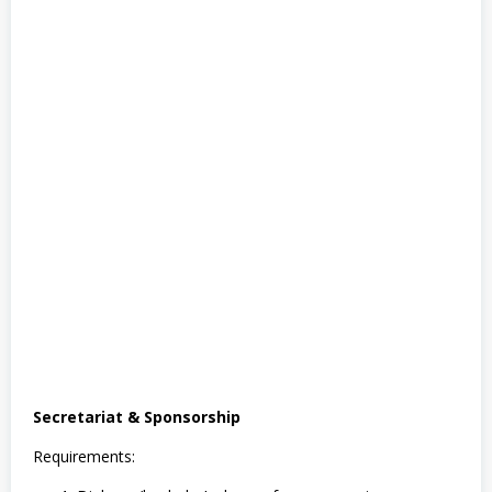
T
A
Secretariat & Sponsorship
Requirements: