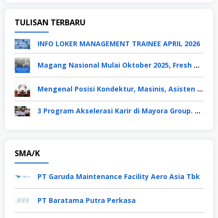
TULISAN TERBARU
INFO LOKER MANAGEMENT TRAINEE APRIL 2026
Magang Nasional Mulai Oktober 2025, Fresh Graduate Dapat Gaji UMP Selama 6 Bulan
Mengenal Posisi Kondektur, Masinis, Asisten PPKA, Pemeliharaan Sarana dan Prasarana, Polsuska (Polisi Khusus Kereta Api), di PT KAI
3 Program Akselerasi Karir di Mayora Group. Apa Saja? Berikut Penjelasannya
SMA/K
PT Garuda Maintenance Facility Aero Asia Tbk
PT Baratama Putra Perkasa