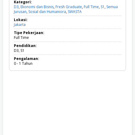
Kategori:
D3
,
Ekonomi dan Bisnis
,
Fresh Graduate
,
Full Time
,
S1
,
Semua
Jurusan
,
Sosial dan Humaniora
,
SWASTA
D
3
Lokasi:
,
Jakarta
E
k
Tipe Pekerjaan:
o
Full Time
n
o
Pendidikan:
m
D3, S1
i
Pengalaman:
d
0 - 1 Tahun
a
n
B
i
s
n
i
s
,
F
r
e
s
h
G