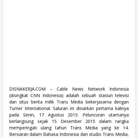
r
a
d
u
a
t
e
,
F
u
l
l
T
i
m
e
,
S
DISNAKERJA.COM – Cable News Network Indonesia
1
(disingkat CNN Indonesia) adalah sebuah stasiun televisi
,
S
dan situs berita milik Trans Media bekerjasama dengan
e
Turner International. Saluran ini disiarkan pertama kalinya
m
pada Senin, 17 Agustus 2015. Peluncuran utamanya
u
a
berlangsung sejak 15 Desember 2015 dalam rangka
J
memperingati ulang tahun Trans Media yang ke 14.
u
Bersiaran dalam Bahasa Indonesia dari studio Trans Media,
r