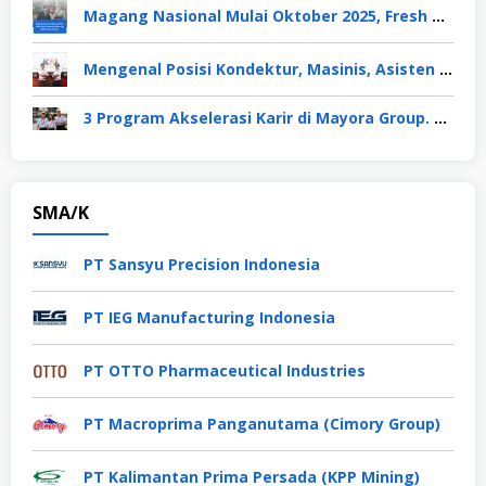
Magang Nasional Mulai Oktober 2025, Fresh Graduate Dapat Gaji UMP Selama 6 Bulan
Mengenal Posisi Kondektur, Masinis, Asisten PPKA, Pemeliharaan Sarana dan Prasarana, Polsuska (Polisi Khusus Kereta Api), di PT KAI
3 Program Akselerasi Karir di Mayora Group. Apa Saja? Berikut Penjelasannya
SMA/K
PT Sansyu Precision Indonesia
PT IEG Manufacturing Indonesia
PT OTTO Pharmaceutical Industries
PT Macroprima Panganutama (Cimory Group)
PT Kalimantan Prima Persada (KPP Mining)