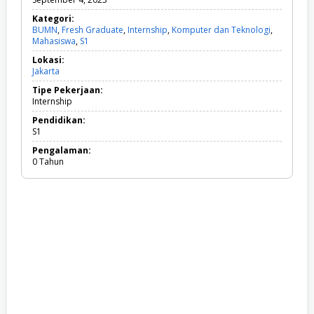
Kategori:
BUMN
,
Fresh Graduate
,
Internship
,
Komputer dan Teknologi
,
Mahasiswa
,
S1
B
U
Lokasi:
M
Jakarta
N
,
Tipe Pekerjaan:
F
Internship
r
e
Pendidikan:
s
S1
h
Pengalaman:
G
0 Tahun
r
a
d
u
a
t
e
,
I
n
t
e
r
n