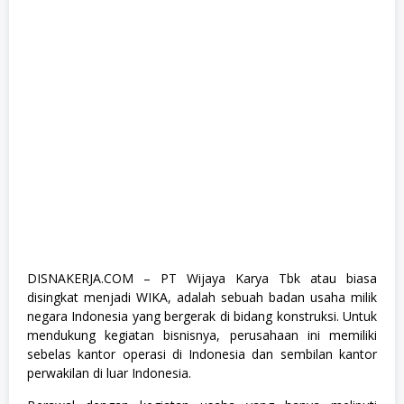
s
h
i
p
,
K
o
m
p
u
t
e
r
d
a
n
T
e
k
DISNAKERJA.COM – PT Wijaya Karya Tbk atau biasa
n
disingkat menjadi WIKA, adalah sebuah badan usaha milik
o
l
negara Indonesia yang bergerak di bidang konstruksi. Untuk
o
mendukung kegiatan bisnisnya, perusahaan ini memiliki
g
sebelas kantor operasi di Indonesia dan sembilan kantor
i
,
perwakilan di luar Indonesia.
M
a