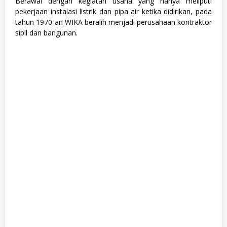
Berawal dengan kegiatan usaha yang hanya meliputi
h
pekerjaan instalasi listrik dan pipa air ketika didirikan, pada
a
tahun 1970-an WIKA beralih menjadi perusahaan kontraktor
s
i
sipil dan bangunan.
s
w
a
,
S
1