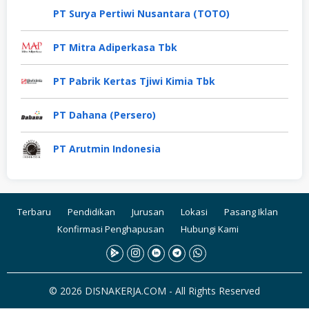
PT Surya Pertiwi Nusantara (TOTO)
PT Mitra Adiperkasa Tbk
PT Pabrik Kertas Tjiwi Kimia Tbk
PT Dahana (Persero)
PT Arutmin Indonesia
Terbaru
Pendidikan
Jurusan
Lokasi
Pasang Iklan
Konfirmasi Penghapusan
Hubungi Kami
© 2026 DISNAKERJA.COM - All Rights Reserved