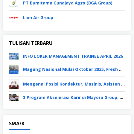
PT Bumitama Gunajaya Agro (BGA Group)
Lion Air Group
TULISAN TERBARU
INFO LOKER MANAGEMENT TRAINEE APRIL 2026
Magang Nasional Mulai Oktober 2025, Fresh Graduate Dapat Gaji UMP Selama 6 Bulan
Mengenal Posisi Kondektur, Masinis, Asisten PPKA, Pemeliharaan Sarana dan Prasarana, Polsuska (Polisi Khusus Kereta Api), di PT KAI
3 Program Akselerasi Karir di Mayora Group. Apa Saja? Berikut Penjelasannya
SMA/K