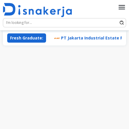
Skip
to
content
(Enesis Group)
Fresh Graduate:
PT Jakarta Industrial Estate Pulogadu