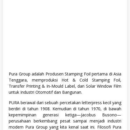
A
,
T
e
k
n
i
k
Pura Group adalah Produsen Stamping Foil pertama di Asia
Tenggara, memproduksi Hot & Cold Stamping Foil,
Transfer Printing & In-Mould Label, dan Solar Window Film
untuk Industri Otomotif dan Bangunan.
PURA berawal dari sebuah percetakan letterpress kecil yang
berdiri di tahun 1908. Kemudian di tahun 1970, di bawah
kepemimpinan generasi ketiga—Jacobus Busono—
perusahaan berkembang pesat sampai menjadi industri
modern Pura Group yang kita kenal saat ini. Filosofi Pura