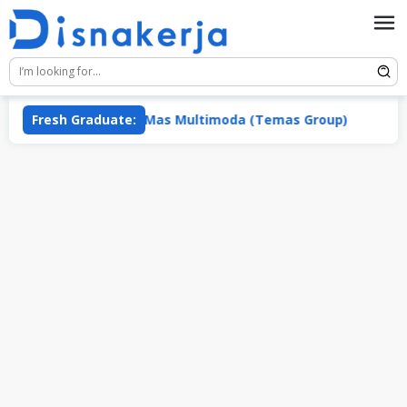
Skip
to
content
PT Mentari Mas Multimoda (Temas Group)
Fresh Graduate:
PT Cita