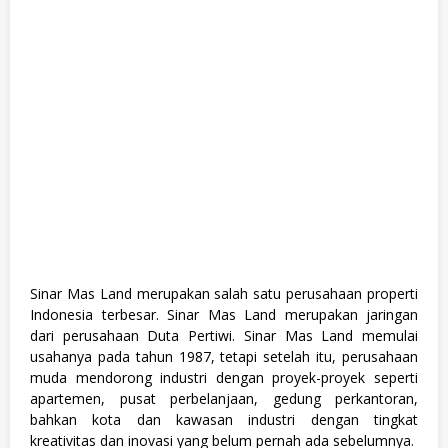
i
o
r
a
,
S
W
A
S
T
A
Sinar Mas Land merupakan salah satu perusahaan properti
Indonesia terbesar. Sinar Mas Land merupakan jaringan
dari perusahaan Duta Pertiwi. Sinar Mas Land memulai
usahanya pada tahun 1987, tetapi setelah itu, perusahaan
muda mendorong industri dengan proyek-proyek seperti
apartemen, pusat perbelanjaan, gedung perkantoran,
bahkan kota dan kawasan industri dengan tingkat
kreativitas dan inovasi yang belum pernah ada sebelumnya.