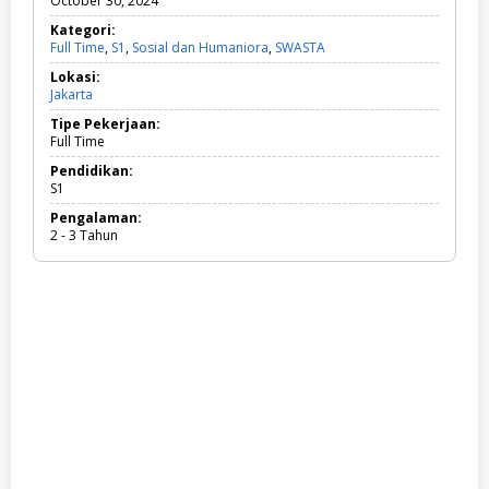
October 30, 2024
Kategori:
Full Time
,
S1
,
Sosial dan Humaniora
,
SWASTA
F
u
Lokasi:
l
Jakarta
l
T
Tipe Pekerjaan:
i
Full Time
m
e
Pendidikan:
,
S1
S
Pengalaman:
1
2 - 3 Tahun
,
S
o
s
i
a
l
d
a
n
H
u
m
a
n