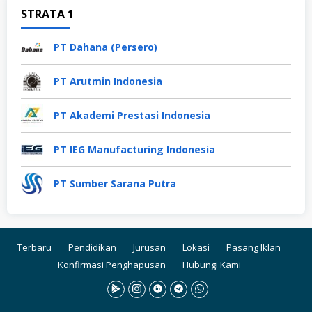
STRATA 1
PT Dahana (Persero)
PT Arutmin Indonesia
PT Akademi Prestasi Indonesia
PT IEG Manufacturing Indonesia
PT Sumber Sarana Putra
Terbaru
Pendidikan
Jurusan
Lokasi
Pasang Iklan
Konfirmasi Penghapusan
Hubungi Kami