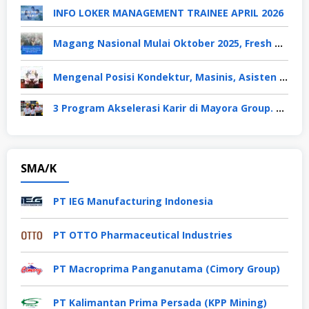
INFO LOKER MANAGEMENT TRAINEE APRIL 2026
Magang Nasional Mulai Oktober 2025, Fresh Graduate Dapat Gaji UMP Selama 6 Bulan
Mengenal Posisi Kondektur, Masinis, Asisten PPKA, Pemeliharaan Sarana dan Prasarana, Polsuska (Polisi Khusus Kereta Api), di PT KAI
3 Program Akselerasi Karir di Mayora Group. Apa Saja? Berikut Penjelasannya
SMA/K
PT IEG Manufacturing Indonesia
PT OTTO Pharmaceutical Industries
PT Macroprima Panganutama (Cimory Group)
PT Kalimantan Prima Persada (KPP Mining)