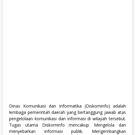
S
1
,
S
e
m
u
a
J
u
r
u
s
a
n
Dinas Komunikasi dan Informatika (Diskominfo) adalah
lembaga pemerintah daerah yang bertanggung jawab atas
pengelolaan komunikasi dan informasi di wilayah tersebut.
Tugas utama Diskominfo mencakup: Mengelola dan
menyebarkan informasi publik. Mengembangkan