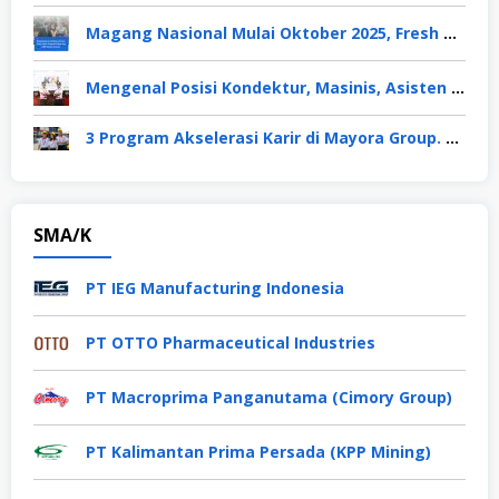
Magang Nasional Mulai Oktober 2025, Fresh Graduate Dapat Gaji UMP Selama 6 Bulan
Mengenal Posisi Kondektur, Masinis, Asisten PPKA, Pemeliharaan Sarana dan Prasarana, Polsuska (Polisi Khusus Kereta Api), di PT KAI
3 Program Akselerasi Karir di Mayora Group. Apa Saja? Berikut Penjelasannya
SMA/K
PT IEG Manufacturing Indonesia
PT OTTO Pharmaceutical Industries
PT Macroprima Panganutama (Cimory Group)
PT Kalimantan Prima Persada (KPP Mining)