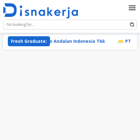
Skip
to
content
Fresh Graduate:
PT Adaro Andalan Indonesia Tbk
PT Mentari M