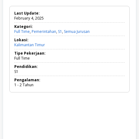
Last Update:
February 4, 2025
Kategori:
Full Time
,
Pemerintahan
,
S1
,
Semua Jurusan
F
u
Lokasi:
l
Kalimantan Timur
l
T
Tipe Pekerjaan:
i
Full Time
m
e
Pendidikan:
,
S1
P
Pengalaman:
e
1 - 2 Tahun
m
e
r
i
n
t
a
h
a
n
,