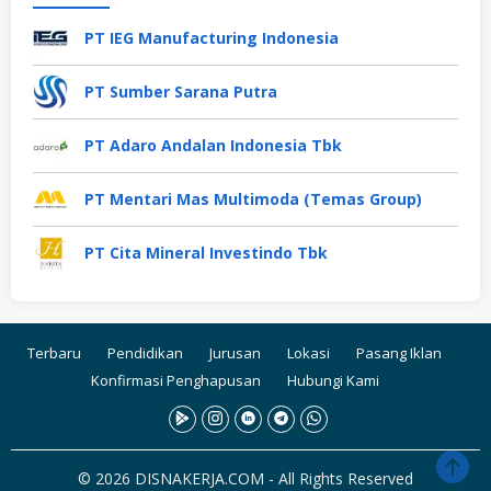
PT IEG Manufacturing Indonesia
PT Sumber Sarana Putra
PT Adaro Andalan Indonesia Tbk
PT Mentari Mas Multimoda (Temas Group)
PT Cita Mineral Investindo Tbk
Terbaru
Pendidikan
Jurusan
Lokasi
Pasang Iklan
Konfirmasi Penghapusan
Hubungi Kami
© 2026 DISNAKERJA.COM - All Rights Reserved