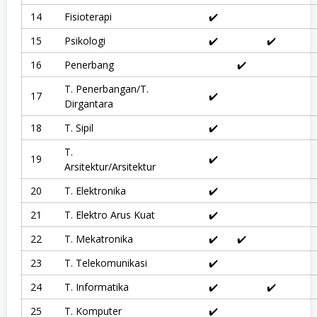
i
a
14
Fisioterapi
✔️
n
,
15
Psikologi
✔️
✔️
P
r
16
Penerbang
✔️
o
f
T. Penerbangan/T.
e
17
✔️
Dirgantara
s
i
d
18
T. Sipil
✔️
a
n
T.
19
✔️
I
Arsitektur/Arsitektur
l
m
20
T. Elektronika
✔️
u
T
21
T. Elektro Arus Kuat
✔️
e
r
22
T. Mekatronika
✔️
✔️
a
p
a
23
T. Telekomunikasi
✔️
n
,
24
T. Informatika
✔️
✔️
S
1
25
T. Komputer
✔️