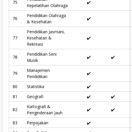
75
✔️
Kepelatihan Olahraga
Pendidikan Olahraga
76
✔️
& Kesehatan
Pendidikan Jasmani,
77
Kesehatan &
✔️
Rekreasi
Pendidikan Seni
78
✔️
✔️
Musik
Manajemen
79
✔️
Pendidikan
80
Statistika
✔️
81
Geografi
✔️
✔️
Kartografi &
82
✔️
✔️
Penginderaan Jauh
83
Perpajakan
✔️