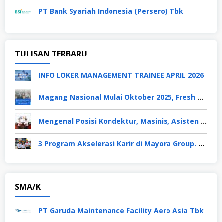
PT Bank Syariah Indonesia (Persero) Tbk
TULISAN TERBARU
INFO LOKER MANAGEMENT TRAINEE APRIL 2026
Magang Nasional Mulai Oktober 2025, Fresh Graduate Dapat Gaji UMP Selama 6 Bulan
Mengenal Posisi Kondektur, Masinis, Asisten PPKA, Pemeliharaan Sarana dan Prasarana, Polsuska (Polisi Khusus Kereta Api), di PT KAI
3 Program Akselerasi Karir di Mayora Group. Apa Saja? Berikut Penjelasannya
SMA/K
PT Garuda Maintenance Facility Aero Asia Tbk