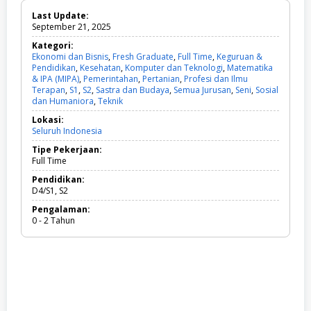
Last Update:
September 21, 2025
Kategori:
Ekonomi dan Bisnis
,
Fresh Graduate
,
Full Time
,
Keguruan &
Pendidikan
,
Kesehatan
,
Komputer dan Teknologi
,
Matematika
& IPA (MIPA)
,
Pemerintahan
,
Pertanian
,
Profesi dan Ilmu
Terapan
,
S1
,
S2
,
Sastra dan Budaya
,
Semua Jurusan
,
Seni
,
Sosial
dan Humaniora
,
Teknik
E
k
Lokasi:
o
Seluruh Indonesia
n
o
Tipe Pekerjaan:
m
Full Time
i
d
Pendidikan:
a
D4/S1, S2
n
Pengalaman:
B
0 - 2 Tahun
i
s
n
i
s
,
F
r