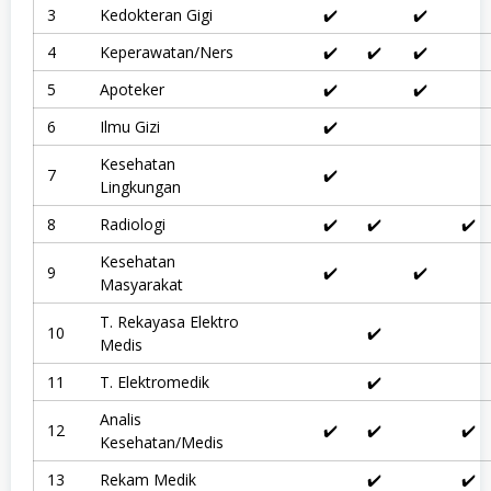
P
3
Kedokteran Gigi
✔️
✔️
A
(
4
Keperawatan/Ners
✔️
✔️
✔️
M
I
5
Apoteker
✔️
✔️
P
A
)
6
Ilmu Gizi
✔️
,
P
Kesehatan
7
✔️
e
Lingkungan
m
e
8
Radiologi
✔️
✔️
✔️
r
i
Kesehatan
n
9
✔️
✔️
t
Masyarakat
a
h
T. Rekayasa Elektro
10
✔️
a
Medis
n
,
11
T. Elektromedik
✔️
P
e
Analis
r
12
✔️
✔️
✔️
t
Kesehatan/Medis
a
n
13
Rekam Medik
✔️
✔️