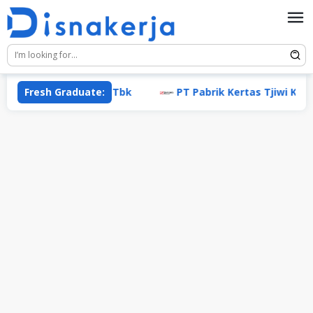
Skip
to
content
a Adiperkasa Tbk
Fresh Graduate:
PT Pabrik Kertas Tjiwi Kimia Tbk