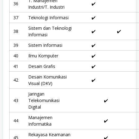
T. Manajemen
u
36
✔️
s
Industri/T. Industri
a
n
37
Teknologi Informasi
✔️
,
S
Sistem dan Teknologi
e
38
✔️
✔️
Informasi
n
i
39
Sistem Informasi
✔️
,
S
o
40
Ilmu Komputer
✔️
s
i
41
Desain Grafis
✔️
a
l
Desain Komunikasi
42
✔️
d
Visual (DKV)
a
n
Jaringan
H
u
43
Telekomunikasi
✔️
m
Digital
a
n
Manajemen
i
44
✔️
Informatika
o
r
Rekayasa Keamanan
a
45
✔️