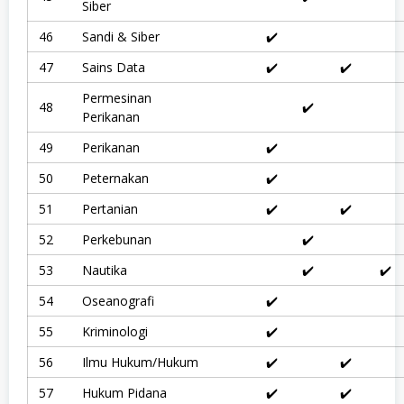
,
Siber
T
e
46
Sandi & Siber
✔️
k
n
47
Sains Data
✔️
✔️
i
k
Permesinan
48
✔️
Perikanan
49
Perikanan
✔️
50
Peternakan
✔️
51
Pertanian
✔️
✔️
52
Perkebunan
✔️
53
Nautika
✔️
✔️
54
Oseanografi
✔️
55
Kriminologi
✔️
56
Ilmu Hukum/Hukum
✔️
✔️
57
Hukum Pidana
✔️
✔️