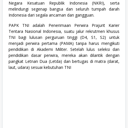
n
Negara Kesatuan Republik Indonesia (NKRI), serta
&
melindungi segenap bangsa dan seluruh tumpah darah
P
e
Indonesia dari segala ancaman dan gangguan.
n
d
PAPK TNI adalah Penerimaan Perwira Prajurit Karier
i
Tentara Nasional Indonesia, suatu jalur rekrutmen khusus
d
TNI bagi lulusan perguruan tinggi (D4, S1, S2) untuk
i
k
menjadi perwira pertama (PAMA) tanpa harus mengikuti
a
pendidikan di Akademi Militer. Setelah lulus seleksi dan
n
pendidikan dasar perwira, mereka akan dilantik dengan
,
K
pangkat Letnan Dua (Letda) dan bertugas di matra (darat,
e
laut, udara) sesuai kebutuhan TNI
s
e
h
a
t
a
n
,
K
o
m
p
u