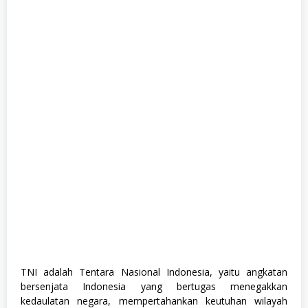
e
s
h
G
r
a
d
u
a
t
e
,
F
u
l
l
T
i
m
e
,
K
e
g
u
TNI adalah Tentara Nasional Indonesia, yaitu angkatan
r
bersenjata Indonesia yang bertugas menegakkan
u
a
kedaulatan negara, mempertahankan keutuhan wilayah