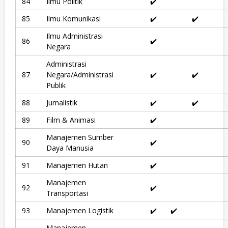
84
Ilmu Politik
✔️
85
Ilmu Komunikasi
✔️
✔️
Ilmu Administrasi
86
✔️
Negara
Administrasi
87
Negara/Administrasi
✔️
✔️
Publik
88
Jurnalistik
✔️
✔️
89
Film & Animasi
✔️
Manajemen Sumber
90
✔️
Daya Manusia
91
Manajemen Hutan
✔️
Manajemen
92
✔️
Transportasi
93
Manajemen Logistik
✔️
✔️
Manajemen