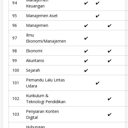
94
✔️
✔️
Keuangan
95
Manajemen Aset
✔️
96
Manajemen
✔️
✔️
Ilmu
97
✔️
Ekonomi/Manajemen
98
Ekonomi
✔️
✔️
99
Akuntansi
✔️
✔️
100
Sejarah
✔️
Pemandu Lalu Lintas
101
✔️
Udara
Kurikulum &
102
✔️
Teknologi Pendidikan
Penyiaran Konten
103
✔️
Digital
Hubungan