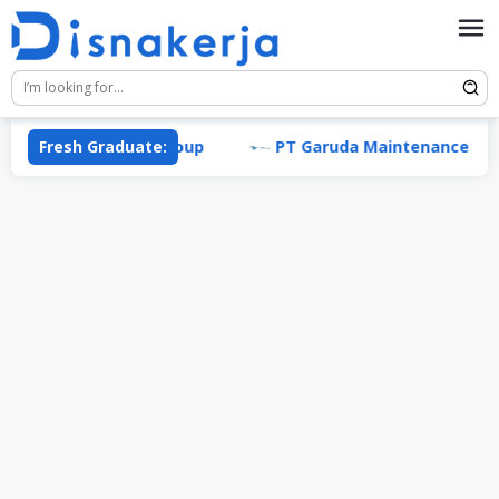
Skip
to
content
Permata Group
Fresh Graduate:
PT Garuda Maintenance Facility 