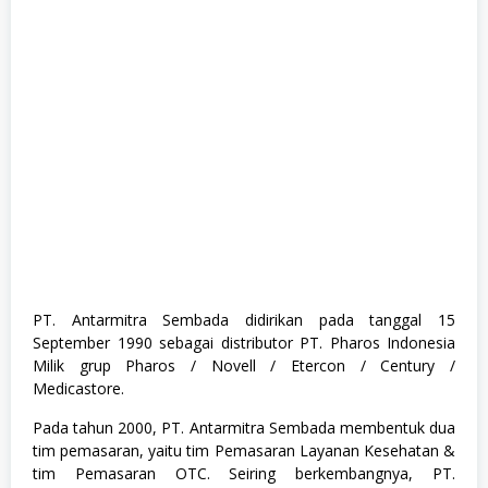
,
S
1
,
S
e
m
u
a
J
u
r
u
s
a
n
,
S
PT. Antarmitra Sembada didirikan pada tanggal 15
W
September 1990 sebagai distributor PT. Pharos Indonesia
A
S
Milik grup Pharos / Novell / Etercon / Century /
T
Medicastore.
A
Pada tahun 2000, PT. Antarmitra Sembada membentuk dua
tim pemasaran, yaitu tim Pemasaran Layanan Kesehatan &
tim Pemasaran OTC. Seiring berkembangnya, PT.