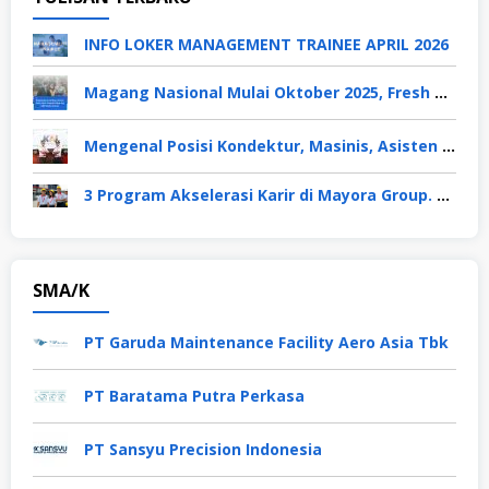
INFO LOKER MANAGEMENT TRAINEE APRIL 2026
Magang Nasional Mulai Oktober 2025, Fresh Graduate Dapat Gaji UMP Selama 6 Bulan
Mengenal Posisi Kondektur, Masinis, Asisten PPKA, Pemeliharaan Sarana dan Prasarana, Polsuska (Polisi Khusus Kereta Api), di PT KAI
3 Program Akselerasi Karir di Mayora Group. Apa Saja? Berikut Penjelasannya
SMA/K
PT Garuda Maintenance Facility Aero Asia Tbk
PT Baratama Putra Perkasa
PT Sansyu Precision Indonesia