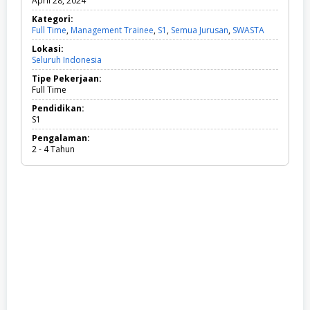
April 28, 2024
Kategori:
Full Time
,
Management Trainee
,
S1
,
Semua Jurusan
,
SWASTA
F
u
Lokasi:
l
Seluruh Indonesia
l
T
Tipe Pekerjaan:
i
Full Time
m
e
Pendidikan:
,
S1
M
Pengalaman:
a
2 - 4 Tahun
n
a
g
e
m
e
n
t
T
r
a
i
n
e
e