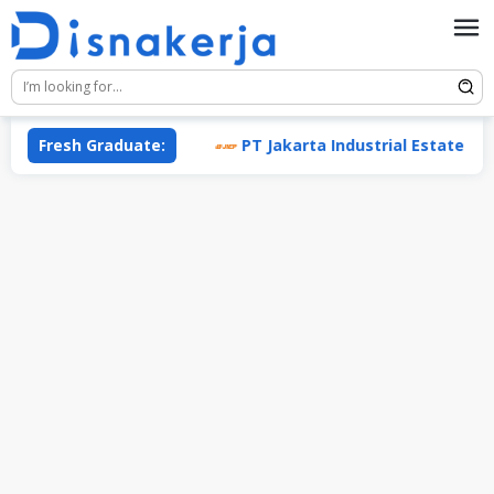
Skip
to
content
 (Enesis Group)
Fresh Graduate:
PT Jakarta Industrial Estate Pulogad