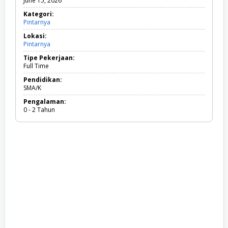
June 15, 2026
Kategori:
Pintarnya
P
i
Lokasi:
n
Pintarnya
t
a
Tipe Pekerjaan:
r
Full Time
n
y
Pendidikan:
a
SMA/K
Pengalaman:
0 - 2 Tahun