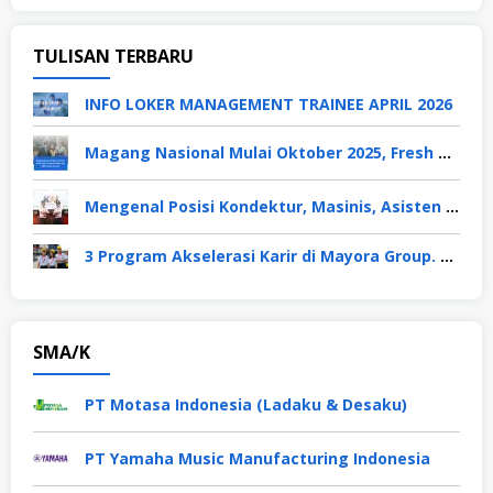
TULISAN TERBARU
INFO LOKER MANAGEMENT TRAINEE APRIL 2026
Magang Nasional Mulai Oktober 2025, Fresh Graduate Dapat Gaji UMP Selama 6 Bulan
Mengenal Posisi Kondektur, Masinis, Asisten PPKA, Pemeliharaan Sarana dan Prasarana, Polsuska (Polisi Khusus Kereta Api), di PT KAI
3 Program Akselerasi Karir di Mayora Group. Apa Saja? Berikut Penjelasannya
SMA/K
PT Motasa Indonesia (Ladaku & Desaku)
PT Yamaha Music Manufacturing Indonesia