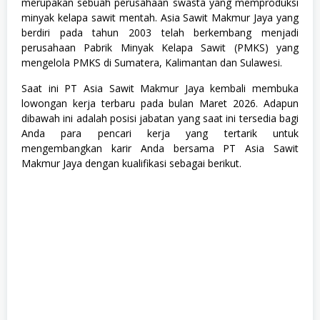
merupakan sebuah perusahaan swasta yang memproduksi
T
minyak kelapa sawit mentah. Asia Sawit Makmur Jaya yang
r
a
berdiri pada tahun 2003 telah berkembang menjadi
i
perusahaan Pabrik Minyak Kelapa Sawit (PMKS) yang
n
mengelola PMKS di Sumatera, Kalimantan dan Sulawesi.
e
e
Saat ini PT Asia Sawit Makmur Jaya kembali membuka
,
S
lowongan kerja terbaru pada bulan Maret 2026. Adapun
1
dibawah ini adalah posisi jabatan yang saat ini tersedia bagi
,
Anda para pencari kerja yang tertarik untuk
S
W
mengembangkan karir Anda bersama PT Asia Sawit
A
Makmur Jaya dengan kualifikasi sebagai berikut.
S
T
A