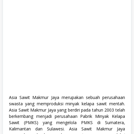
G
r
a
d
u
a
t
e
,
F
u
l
l
T
i
m
e
,
M
a
Asia Sawit Makmur Jaya merupakan sebuah perusahaan
n
swasta yang memproduksi minyak kelapa sawit mentah.
a
g
Asia Sawit Makmur Jaya yang berdiri pada tahun 2003 telah
e
berkembang menjadi perusahaan Pabrik Minyak Kelapa
m
Sawit (PMKS) yang mengelola PMKS di Sumatera,
e
n
Kalimantan dan Sulawesi. Asia Sawit Makmur Jaya
t