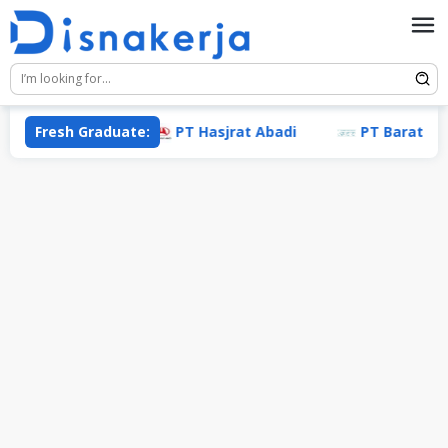
Skip
to
content
tama Cargo
Fresh Graduate:
PT Hasjrat Abadi
PT Baratama Put