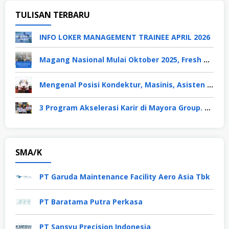
TULISAN TERBARU
INFO LOKER MANAGEMENT TRAINEE APRIL 2026
Magang Nasional Mulai Oktober 2025, Fresh Graduate Dapat Gaji UMP Selama 6 Bulan
Mengenal Posisi Kondektur, Masinis, Asisten PPKA, Pemeliharaan Sarana dan Prasarana, Polsuska (Polisi Khusus Kereta Api), di PT KAI
3 Program Akselerasi Karir di Mayora Group. Apa Saja? Berikut Penjelasannya
SMA/K
PT Garuda Maintenance Facility Aero Asia Tbk
PT Baratama Putra Perkasa
PT Sansyu Precision Indonesia