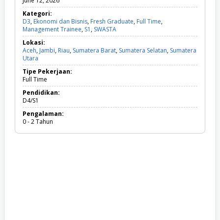
June 12, 2026
Kategori:
D3
,
Ekonomi dan Bisnis
,
Fresh Graduate
,
Full Time
,
Management Trainee
,
S1
,
SWASTA
D
3
Lokasi:
,
Aceh
,
Jambi
,
Riau
,
Sumatera Barat
,
Sumatera Selatan
,
Sumatera
E
Utara
k
o
Tipe Pekerjaan:
n
Full Time
o
m
Pendidikan:
i
D4/S1
d
Pengalaman:
a
0 - 2 Tahun
n
B
i
s
n
i
s
,
F
r
e
s
h