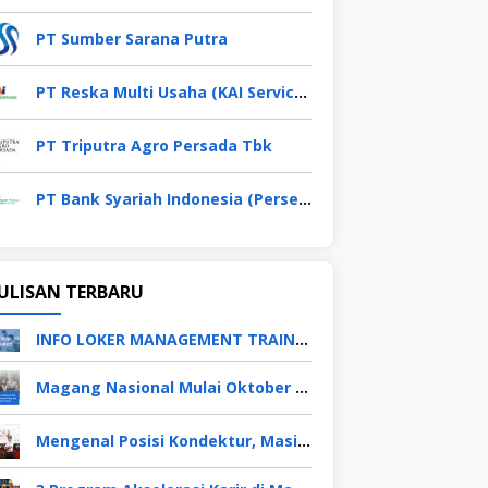
PT Sumber Sarana Putra
PT Reska Multi Usaha (KAI Services)
PT Triputra Agro Persada Tbk
PT Bank Syariah Indonesia (Persero) Tbk
ULISAN TERBARU
INFO LOKER MANAGEMENT TRAINEE APRIL 2026
Magang Nasional Mulai Oktober 2025, Fresh Graduate Dapat Gaji UMP Selama 6 Bulan
Mengenal Posisi Kondektur, Masinis, Asisten PPKA, Pemeliharaan Sarana dan Prasarana, Polsuska (Polisi Khusus Kereta Api), di PT KAI