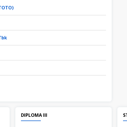
(TOTO)
 Tbk
a
DIPLOMA III
S