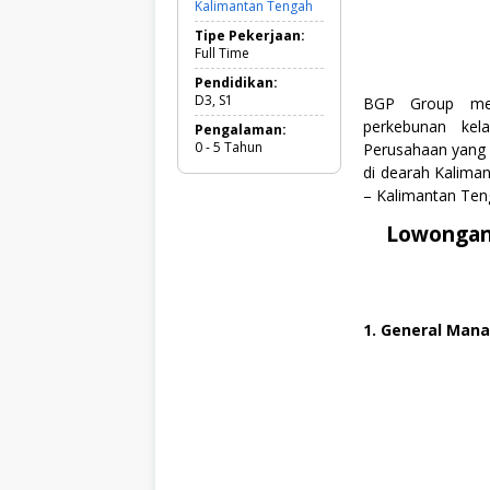
Kalimantan Tengah
E
k
Tipe Pekerjaan:
o
Full Time
n
o
Pendidikan:
m
D3, S1
BGP Group mer
i
perkebunan ke
Pengalaman:
d
0 - 5 Tahun
Perusahaan yang 
a
n
di dearah Kalima
B
– Kalimantan Ten
i
s
Lowongan 
n
i
s
,
F
r
1. General Man
e
s
h
G
r
a
d
u
a