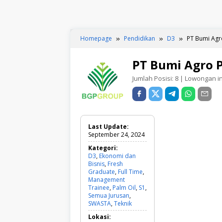
Homepage
Pendidikan
D3
PT Bumi Agro
PT Bumi Agro P
Jumlah Posisi:
8
| Lowongan ini
Last Update:
September 24, 2024
Kategori:
D3
,
Ekonomi dan
Bisnis
,
Fresh
Graduate
,
Full Time
,
Management
Trainee
,
Palm Oil
,
S1
,
Semua Jurusan
,
SWASTA
,
Teknik
D
3
Lokasi:
,