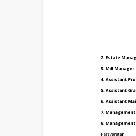
t
e
,
F
u
l
l
T
i
m
e
,
2. Estate Mana
M
a
3. Mill Manager
n
a
4. Assistant Pr
g
e
5. Assistant Gr
m
e
n
6. Assistant Ma
t
T
7. Management
r
a
8. Management 
i
n
Persyaratan :
e