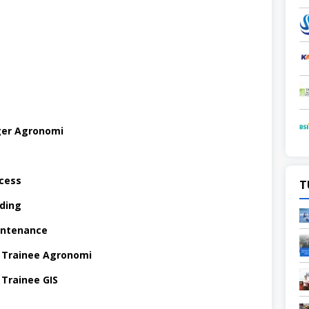
ger Agronomi
ocess
T
ading
intenance
 Trainee Agronomi
Trainee GIS