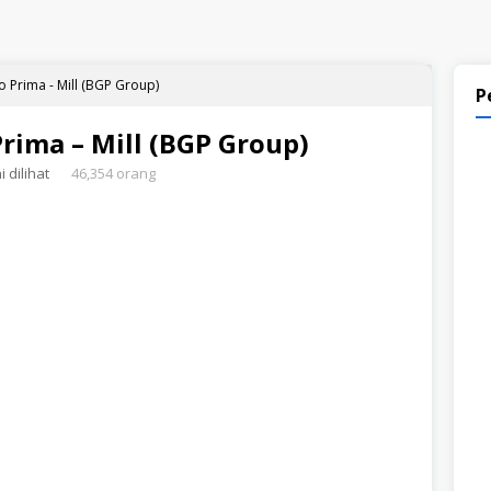
 Prima - Mill (BGP Group)
P
rima – Mill (BGP Group)
 dilihat
46,354 orang