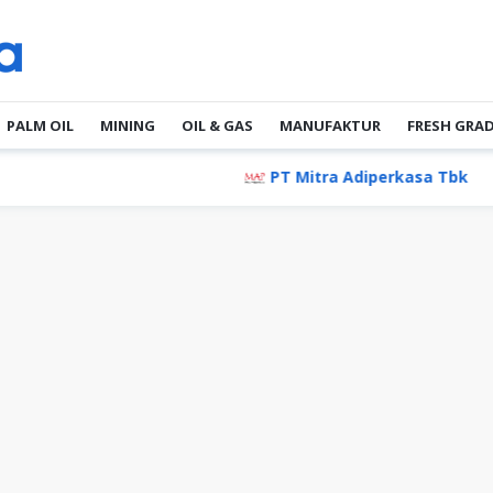
PALM OIL
MINING
OIL & GAS
MANUFAKTUR
FRESH GRA
PT Mitra Adiperkasa Tbk
PT 