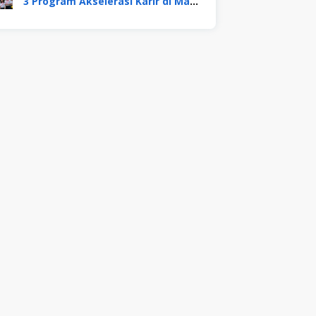
3 Program Akselerasi Karir di Mayora Group. Apa Saja? Berikut Penjelasannya