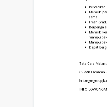
e
,
Pendidikan 
P
Memiliki pe
a
sama
l
m
Fresh Gradu
O
Berpengalam
i
Memiliki k
l
,
mampu bek
S
Mampu beke
1
Dapat berg
,
S
e
m
Tata Cara Melam
u
a
J
CV dan Lamaran le
u
r
hrd.mgmgroupjkt@
u
s
INFO LOWONGAN
a
n
,
S
W