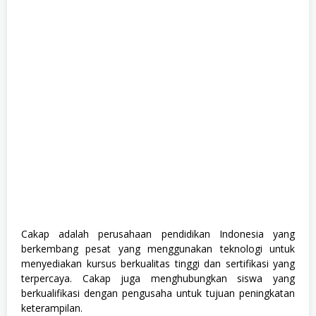
S
e
m
u
a
J
u
r
u
s
a
n
,
S
M
A
/
S
M
K
,
Cakap adalah perusahaan pendidikan Indonesia yang
S
berkembang pesat yang menggunakan teknologi untuk
W
A
menyediakan kursus berkualitas tinggi dan sertifikasi yang
S
terpercaya. Cakap juga menghubungkan siswa yang
T
berkualifikasi dengan pengusaha untuk tujuan peningkatan
A
keterampilan.