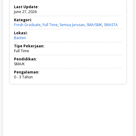
Last Update:
June 27, 2026
Kategori:
Fresh Graduate
,
Full Time
,
Semua Jurusan
,
SMA/SMK
,
SWASTA
F
r
Lokasi:
e
Banten
s
h
Tipe Pekerjaan:
G
Full Time
r
a
Pendidikan:
d
SMA/K
u
Pengalaman:
a
0 - 3 Tahun
t
e
,
F
u
l
l
T
i
m
e
,