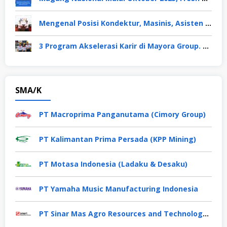
Mengenal Posisi Kondektur, Masinis, Asisten PPKA, Pemeliharaan Sarana dan Prasarana, Polsuska (Polisi Khusus Kereta Api), di PT KAI
3 Program Akselerasi Karir di Mayora Group. Apa Saja? Berikut Penjelasannya
SMA/K
PT Macroprima Panganutama (Cimory Group)
PT Kalimantan Prima Persada (KPP Mining)
PT Motasa Indonesia (Ladaku & Desaku)
PT Yamaha Music Manufacturing Indonesia
PT Sinar Mas Agro Resources and Technology Tbk