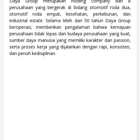
Daya Group merupakan holding company dari 8
n
perusahaan yang bergerak di bidang otomotif roda dua,
T
otomotif roda empat, kesehatan, perkebunan, dan
e
k
industrial estate. Selama lebih dari 50 tahun Daya Group
n
beroperasi, memberikan pengalaman bahwa kemajuan
o
perusahaan tidak lepas dari budaya perusahaan yang kuat,
l
o
sumber daya manusia yang memiliki karakter dan passion,
g
serta proses kerja yang dijalankan dengan rapi, konsisten,
i
dan penuh kedisiplinan.
,
S
1
,
S
e
m
u
a
J
u
r
u
s
a
n
,
S