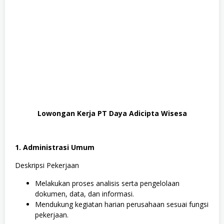
M
A
/
S
M
K
,
S
W
A
S
T
A
,
Lowongan Kerja PT Daya Adicipta Wisesa
T
e
k
n
1. Administrasi Umum
i
k
Deskripsi Pekerjaan
Melakukan proses analisis serta pengelolaan
dokumen, data, dan informasi.
Mendukung kegiatan harian perusahaan sesuai fungsi
pekerjaan.