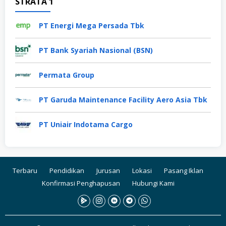
STRATA 1
PT Energi Mega Persada Tbk
PT Bank Syariah Nasional (BSN)
Permata Group
PT Garuda Maintenance Facility Aero Asia Tbk
PT Uniair Indotama Cargo
Terbaru
Pendidikan
Jurusan
Lokasi
Pasang Iklan
Konfirmasi Penghapusan
Hubungi Kami