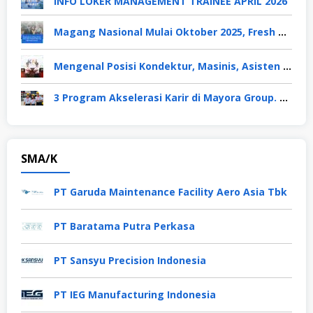
INFO LOKER MANAGEMENT TRAINEE APRIL 2026
Magang Nasional Mulai Oktober 2025, Fresh Graduate Dapat Gaji UMP Selama 6 Bulan
Mengenal Posisi Kondektur, Masinis, Asisten PPKA, Pemeliharaan Sarana dan Prasarana, Polsuska (Polisi Khusus Kereta Api), di PT KAI
3 Program Akselerasi Karir di Mayora Group. Apa Saja? Berikut Penjelasannya
SMA/K
PT Garuda Maintenance Facility Aero Asia Tbk
PT Baratama Putra Perkasa
PT Sansyu Precision Indonesia
PT IEG Manufacturing Indonesia