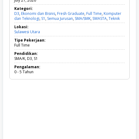
July 21, 2026
Kategori:
D3
,
Ekonomi dan Bisnis
,
Fresh Graduate
,
Full Time
,
Komputer
dan Teknologi
,
S1
,
Semua Jurusan
,
SMA/SMK
,
SWASTA
,
Teknik
D
3
Lokasi:
,
Sulawesi Utara
E
k
Tipe Pekerjaan:
o
Full Time
n
o
Pendidikan:
m
SMA/K, D3, S1
i
Pengalaman:
d
0 - 5 Tahun
a
n
B
i
s
n
i
s
,
F
r
e
s
h