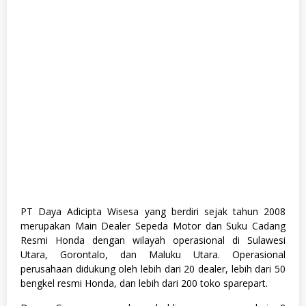
G
r
a
d
u
a
t
e
,
F
u
l
l
T
i
m
e
,
K
PT Daya Adicipta Wisesa yang berdiri sejak tahun 2008
o
merupakan Main Dealer Sepeda Motor dan Suku Cadang
m
p
Resmi Honda dengan wilayah operasional di Sulawesi
u
Utara, Gorontalo, dan Maluku Utara. Operasional
t
perusahaan didukung oleh lebih dari 20 dealer, lebih dari 50
e
r
bengkel resmi Honda, dan lebih dari 200 toko sparepart.
d
a