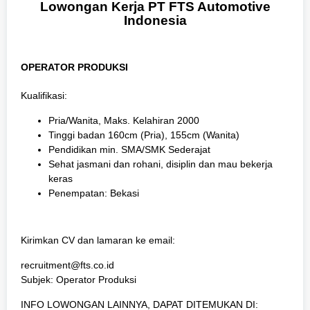
S
Lowongan Kerja PT FTS Automotive
W
Indonesia
A
S
T
A
OPERATOR PRODUKSI
Kualifikasi:
Pria/Wanita, Maks. Kelahiran 2000
Tinggi badan 160cm (Pria), 155cm (Wanita)
Pendidikan min. SMA/SMK Sederajat
Sehat jasmani dan rohani, disiplin dan mau bekerja
keras
Penempatan: Bekasi
Kirimkan CV dan lamaran ke email:
recruitment@fts.co.id
Subjek: Operator Produksi
INFO LOWONGAN LAINNYA, DAPAT DITEMUKAN DI: