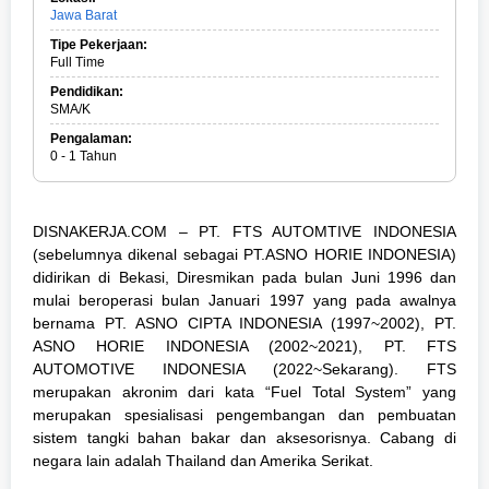
l
Jawa Barat
l
T
Tipe Pekerjaan:
i
Full Time
m
e
Pendidikan:
,
SMA/K
S
Pengalaman:
e
0 - 1 Tahun
m
u
a
J
DISNAKERJA.COM – PT. FTS AUTOMTIVE INDONESIA
u
r
(sebelumnya dikenal sebagai PT.ASNO HORIE INDONESIA)
u
didirikan di Bekasi, Diresmikan pada bulan Juni 1996 dan
s
mulai beroperasi bulan Januari 1997 yang pada awalnya
a
n
bernama PT. ASNO CIPTA INDONESIA (1997~2002), PT.
,
ASNO HORIE INDONESIA (2002~2021), PT. FTS
S
AUTOMOTIVE INDONESIA (2022~Sekarang). FTS
M
A
merupakan akronim dari kata “Fuel Total System” yang
/
merupakan spesialisasi pengembangan dan pembuatan
S
sistem tangki bahan bakar dan aksesorisnya. Cabang di
M
K
negara lain adalah Thailand dan Amerika Serikat.
,