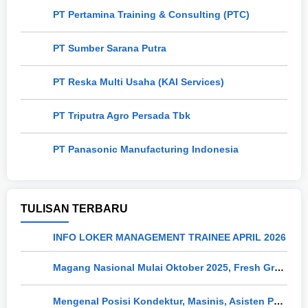
PT Pertamina Training & Consulting (PTC)
PT Sumber Sarana Putra
PT Reska Multi Usaha (KAI Services)
PT Triputra Agro Persada Tbk
PT Panasonic Manufacturing Indonesia
TULISAN TERBARU
INFO LOKER MANAGEMENT TRAINEE APRIL 2026
Magang Nasional Mulai Oktober 2025, Fresh Graduate Dapat Gaji UMP Selama 6 Bulan
Mengenal Posisi Kondektur, Masinis, Asisten PPKA, Pemeliharaan Sarana dan Prasarana, Polsuska (Polisi Khusus Kereta Api), di PT KAI