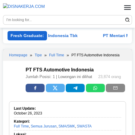
Skip
to
content
PT Adaro Andalan Indonesia Tbk
Fresh Graduate:
PT Mentari Mas Mu
Homepage
Tipe
Full Time
PT FTS Automotive Indonesia
PT FTS Automotive Indonesia
Jumlah Posisi:
1
| Lowongan ini dilihat
23,874 orang
Last Update:
October 26, 2023
Kategori:
Full Time
,
Semua Jurusan
,
SMA/SMK
,
SWASTA
F
u
Lokasi: