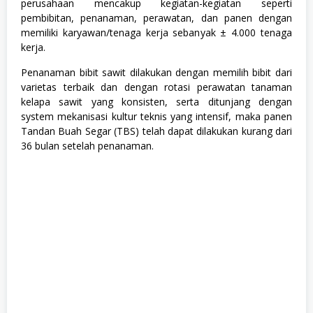
e
perusahaan mencakup kegiatan-kegiatan seperti
r
pembibitan, penanaman, perawatan, dan panen dengan
t
memiliki karyawan/tenaga kerja sebanyak ± 4.000 tenaga
a
n
kerja.
i
a
Penanaman bibit sawit dilakukan dengan memilih bibit dari
n
varietas terbaik dan dengan rotasi perawatan tanaman
,
kelapa sawit yang konsisten, serta ditunjang dengan
S
1
system mekanisasi kultur teknis yang intensif, maka panen
,
Tandan Buah Segar (TBS) telah dapat dilakukan kurang dari
S
36 bulan setelah penanaman.
W
A
S
T
A