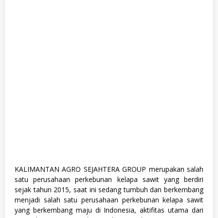
,
M
a
n
a
g
e
m
e
n
t
T
r
a
i
n
e
e
,
P
a
l
KALIMANTAN AGRO SEJAHTERA GROUP merupakan salah
m
satu perusahaan perkebunan kelapa sawit yang berdiri
O
i
sejak tahun 2015, saat ini sedang tumbuh dan berkembang
l
menjadi salah satu perusahaan perkebunan kelapa sawit
,
yang berkembang maju di Indonesia, aktifitas utama dari
P