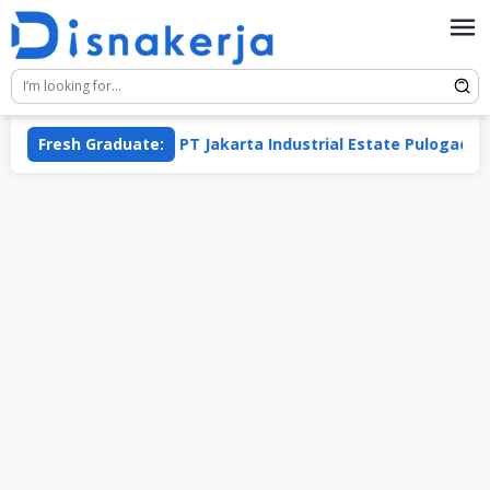
Skip
to
content
s Group)
Fresh Graduate:
PT Jakarta Industrial Estate Pulogadung