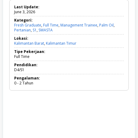
Last Update:
June 3, 2026
Kategori:
Fresh Graduate
,
Full Time
,
Management Trainee
,
Palm Oil
,
Pertanian
,
S1
,
SWASTA
F
r
Lokasi:
e
Kalimantan Barat
,
Kalimantan Timur
s
h
Tipe Pekerjaan:
G
Full Time
r
a
Pendidikan:
d
D4/S1
u
Pengalaman:
a
0 - 2 Tahun
t
e
,
F
u
l
l
T
i
m
e