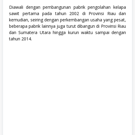
H
Diawali dengan pembangunan pabrik pengolahan kelapa
u
m
sawit pertama pada tahun 2002 di Provinsi Riau dan
a
kemudian, seiring dengan perkembangan usaha yang pesat,
n
beberapa pabrik lainnya juga turut dibangun di Provinsi Riau
i
o
dan Sumatera Utara hingga kurun waktu sampai dengan
r
tahun 2014.
a
,
S
W
A
S
T
A