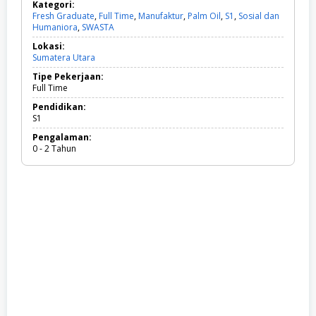
Kategori:
Fresh Graduate
,
Full Time
,
Manufaktur
,
Palm Oil
,
S1
,
Sosial dan
Humaniora
,
SWASTA
F
r
Lokasi:
e
Sumatera Utara
s
h
Tipe Pekerjaan:
G
Full Time
r
a
Pendidikan:
d
S1
u
Pengalaman:
a
0 - 2 Tahun
t
e
,
F
u
l
l
T
i
m
e
,
M
a
n