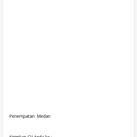
Penempatan: Medan
Kirimkan CV Anda ke :