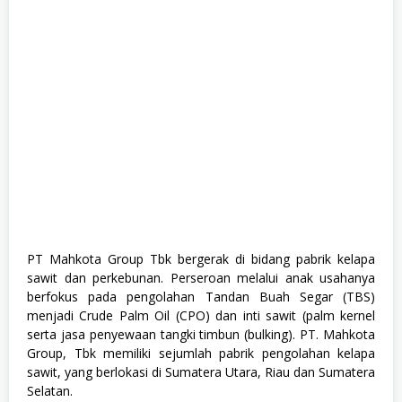
u
f
a
k
t
u
r
,
P
a
l
m
O
i
l
,
S
1
PT Mahkota Group Tbk bergerak di bidang pabrik kelapa
,
sawit dan perkebunan. Perseroan melalui anak usahanya
S
o
berfokus pada pengolahan Tandan Buah Segar (TBS)
s
menjadi Crude Palm Oil (CPO) dan inti sawit (palm kernel
i
serta jasa penyewaan tangki timbun (bulking). PT. Mahkota
a
l
Group, Tbk memiliki sejumlah pabrik pengolahan kelapa
d
sawit, yang berlokasi di Sumatera Utara, Riau dan Sumatera
a
Selatan.
n