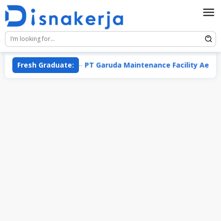
Skip
to
content
ta Group
Fresh Graduate:
PT Garuda Maintenance Facility Aero Asia 