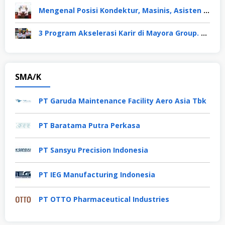
Mengenal Posisi Kondektur, Masinis, Asisten PPKA, Pemeliharaan Sarana dan Prasarana, Polsuska (Polisi Khusus Kereta Api), di PT KAI
3 Program Akselerasi Karir di Mayora Group. Apa Saja? Berikut Penjelasannya
SMA/K
PT Garuda Maintenance Facility Aero Asia Tbk
PT Baratama Putra Perkasa
PT Sansyu Precision Indonesia
PT IEG Manufacturing Indonesia
PT OTTO Pharmaceutical Industries