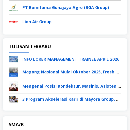
PT Bumitama Gunajaya Agro (BGA Group)
Lion Air Group
TULISAN TERBARU
INFO LOKER MANAGEMENT TRAINEE APRIL 2026
Magang Nasional Mulai Oktober 2025, Fresh Graduate Dapat Gaji UMP Selama 6 Bulan
Mengenal Posisi Kondektur, Masinis, Asisten PPKA, Pemeliharaan Sarana dan Prasarana, Polsuska (Polisi Khusus Kereta Api), di PT KAI
3 Program Akselerasi Karir di Mayora Group. Apa Saja? Berikut Penjelasannya
SMA/K