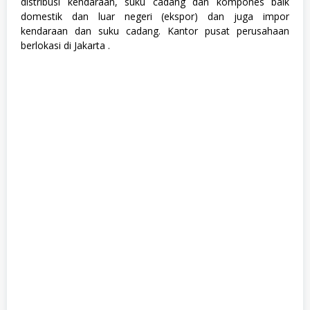
distribusi kendaraan, suku cadang dan kompones baik
n
domestik dan luar negeri (ekspor) dan juga impor
e
e
kendaraan dan suku cadang. Kantor pusat perusahaan
,
berlokasi di Jakarta .
S
1
,
S
2
,
S
W
A
S
T
A
,
T
e
k
n
i
k