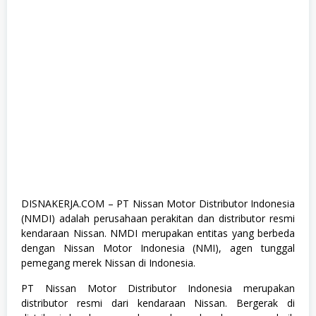
u
a
t
e
,
F
u
l
l
T
i
m
e
,
M
a
n
a
DISNAKERJA.COM – PT Nissan Motor Distributor Indonesia
g
(NMDI) adalah perusahaan perakitan dan distributor resmi
e
m
kendaraan Nissan. NMDI merupakan entitas yang berbeda
e
dengan Nissan Motor Indonesia (NMI), agen tunggal
n
pemegang merek Nissan di Indonesia.
t
T
r
PT Nissan Motor Distributor Indonesia merupakan
a
distributor resmi dari kendaraan Nissan. Bergerak di
i