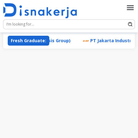
Skip
to
content
nesis Indah (Enesis Group)
Fresh Graduate:
PT Jakarta Industrial Esta