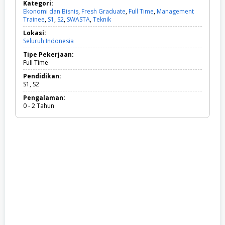
Kategori:
Ekonomi dan Bisnis
,
Fresh Graduate
,
Full Time
,
Management
Trainee
,
S1
,
S2
,
SWASTA
,
Teknik
E
k
Lokasi:
o
Seluruh Indonesia
n
o
Tipe Pekerjaan:
m
Full Time
i
d
Pendidikan:
a
S1, S2
n
Pengalaman:
B
0 - 2 Tahun
i
s
n
i
s
,
F
r
e
s
h
G
r
a
d