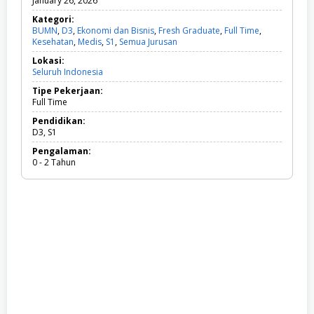
January 26, 2026
Kategori:
BUMN
,
D3
,
Ekonomi dan Bisnis
,
Fresh Graduate
,
Full Time
,
Kesehatan
,
Medis
,
S1
,
Semua Jurusan
B
U
Lokasi:
M
Seluruh Indonesia
N
,
Tipe Pekerjaan:
D
Full Time
3
,
Pendidikan:
E
D3, S1
k
Pengalaman:
o
0 - 2 Tahun
n
o
m
i
d
a
n
B
i
s
n
i
s
,