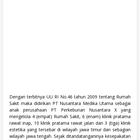
F
r
e
s
h
G
r
a
d
u
a
t
e
,
F
u
l
l
T
Dengan terbitnya UU RI No.46 tahun 2009 tentang Rumah
i
Sakit maka didirikan PT Nusantara Medika Utama sebagai
m
e
anak perusahaan PT Perkebunan Nusantara X yang
,
mengelola 4 (empat) Rumah Sakit, 6 (enam) klinik pratama
K
rawat inap, 10 klinik pratama rawat jalan dan 3 (tiga) klinik
e
s
estetika yang tersebar di wilayah jawa timur dan sebagian
e
wilayah jawa tengah. Sejak ditandatanganinya kesepakatan
h