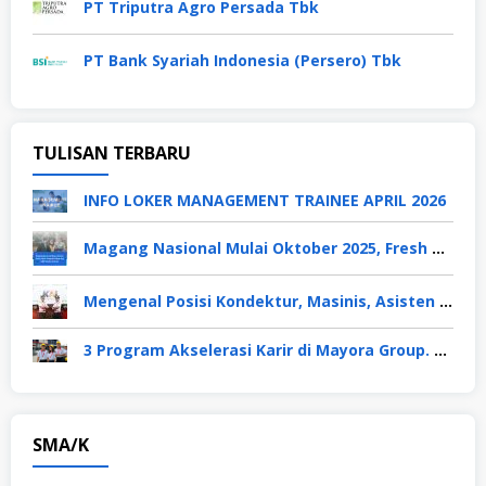
PT Triputra Agro Persada Tbk
PT Bank Syariah Indonesia (Persero) Tbk
TULISAN TERBARU
INFO LOKER MANAGEMENT TRAINEE APRIL 2026
Magang Nasional Mulai Oktober 2025, Fresh Graduate Dapat Gaji UMP Selama 6 Bulan
Mengenal Posisi Kondektur, Masinis, Asisten PPKA, Pemeliharaan Sarana dan Prasarana, Polsuska (Polisi Khusus Kereta Api), di PT KAI
3 Program Akselerasi Karir di Mayora Group. Apa Saja? Berikut Penjelasannya
SMA/K