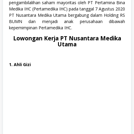
pengambilalihan saham mayoritas oleh PT Pertamina Bina
a
t
Medika IHC (Pertamedika IHC) pada tanggal 7 Agustus 2020
a
PT Nusantara Medika Utama bergabung dalam Holding RS
n
BUMN dan menjadi anak perusahaan dibawah
,
kepemimpinan Pertamedika IHC.
M
e
Lowongan Kerja PT Nusantara Medika
d
i
Utama
s
,
S
1
1. Ahli Gizi
,
S
e
m
u
a
J
u
r
u
s
a
n