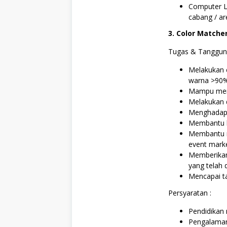
Computer L
cabang / ar
3. Color Matche
Tugas & Tanggun
Melakukan 
warna >90
Mampu mem
Melakukan 
Menghadapi
Membantu k
Membantu m
event mark
Memberikan 
yang telah 
Mencapai ta
Persyaratan :
Pendidikan
Pengalaman