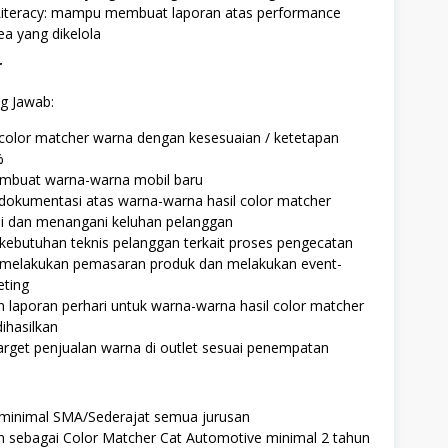
iteracy: mampu membuat laporan atas performance
ea yang dikelola
r
g Jawab:
color matcher warna dengan kesesuaian / ketetapan
%
buat warna-warna mobil baru
dokumentasi atas warna-warna hasil color matcher
 dan menangani keluhan pelanggan
ebutuhan teknis pelanggan terkait proses pengecatan
elakukan pemasaran produk dan melakukan event-
eting
laporan perhari untuk warna-warna hasil color matcher
dihasilkan
rget penjualan warna di outlet sesuai penempatan
 minimal SMA/Sederajat semua jurusan
 sebagai Color Matcher Cat Automotive minimal 2 tahun