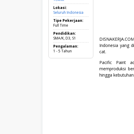
3
Lokasi:
,
Seluruh Indonesia
F
u
Tipe Pekerjaan:
l
Full Time
l
T
Pendidikan:
i
SMA/K, D3, S1
DISNAKERJA.COM 
m
Indonesia yang 
Pengalaman:
e
1 - 5 Tahun
cat.
,
K
o
Pacific Paint 
m
memproduksi ber
p
hingga kebutuhan 
u
t
e
r
d
a
n
T
e
k
n
o
l