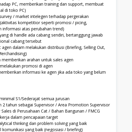
rhadap PC, memberikan training dan support, membuat
al di toko PC)
urvey / market intelegen terhadap pergerakan
aktivitas kompetitior seperti promosi / picing,
 informasi atas perubahan trend)
a yang di handle ada cabang sendiri, bertanggung jawab
ional cabang tersebut
agen dalam melakukan distribusi (Briefing, Selling Out,
 Merchandising)
an memberikan arahan untuk sales agen
: melakukan promosi di agen
 memberikan informasi ke agen jika ada toko yang belum
 minimal S1/Sederajat semua jurusan
2 tahun sebagai Supervisor / Area Promotion Supervisor
or Sales di Perusahaan Cat / Bahan Bangunan / FMCG
kerja dalam pencapaian target
alytical thinking dan problem solving yang baik
ll komunikasi yang baik (negosiasi / briefing)