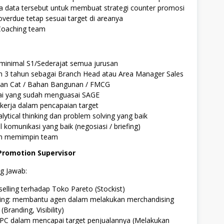
a data tersebut untuk membuat strategi counter promosi
verdue tetap sesuai target di areanya
 Coaching team
 minimal S1/Sederajat semua jurusan
 3 tahun sebagai Branch Head atau Area Manager Sales
aan Cat / Bahan Bangunan / FMCG
kai yang sudah menguasai SAGE
kerja dalam pencapaian target
alytical thinking dan problem solving yang baik
ll komunikasi yang baik (negosiasi / briefing)
n memimpin team
 Promotion Supervisor
g Jawab:
elling terhadap Toko Pareto (Stockist)
ing: membantu agen dalam melakukan merchandising
Branding, Visibility)
C dalam mencapai target penjualannya (Melakukan