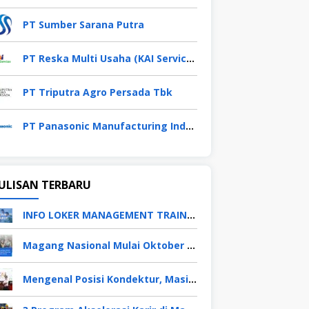
PT Sumber Sarana Putra
PT Reska Multi Usaha (KAI Services)
PT Triputra Agro Persada Tbk
PT Panasonic Manufacturing Indonesia
ULISAN TERBARU
INFO LOKER MANAGEMENT TRAINEE APRIL 2026
Magang Nasional Mulai Oktober 2025, Fresh Graduate Dapat Gaji UMP Selama 6 Bulan
Mengenal Posisi Kondektur, Masinis, Asisten PPKA, Pemeliharaan Sarana dan Prasarana, Polsuska (Polisi Khusus Kereta Api), di PT KAI