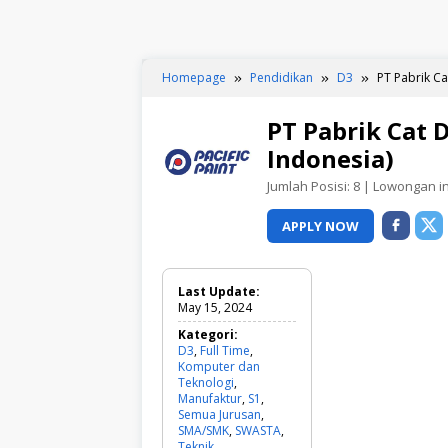
Homepage
Pendidikan
D3
PT Pabrik Cat
PT Pabrik Cat D
Indonesia)
Jumlah Posisi:
8
| Lowongan ini
APPLY NOW
Last Update:
May 15, 2024
Kategori:
D3
,
Full Time
,
Komputer dan
Teknologi
,
Manufaktur
,
S1
,
Semua Jurusan
,
SMA/SMK
,
SWASTA
,
Teknik
D