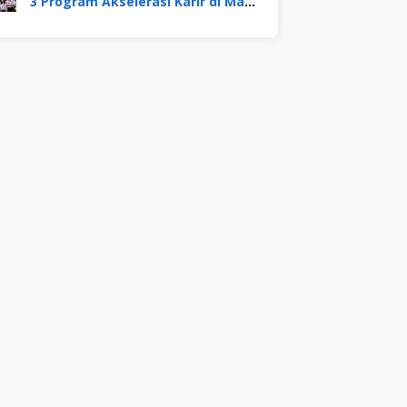
3 Program Akselerasi Karir di Mayora Group. Apa Saja? Berikut Penjelasannya