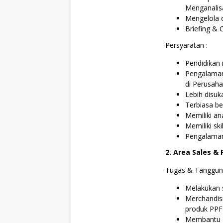
Menganalis
Mengelola o
Briefing &
Persyaratan :
Pendidikan
Pengalaman
di Perusah
Lebih disu
Terbiasa be
Memiliki an
Memiliki ski
Pengalama
2. Area Sales &
Tugas & Tanggun
Melakukan s
Merchandis
produk PPF (
Membantu P