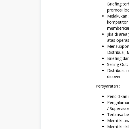
Briefing te
promosi loc
Melakukan s
kompetitor (
memberikan
Jika di are
atas operas
Mensupport 
Distribusi,
Briefing d
Selling Out
Distribusi:
dicover.
Persyaratan :
Pendidikan
Pengalaman 
/ Supervis
Terbiasa be
Memiliki an
Memiliki ski