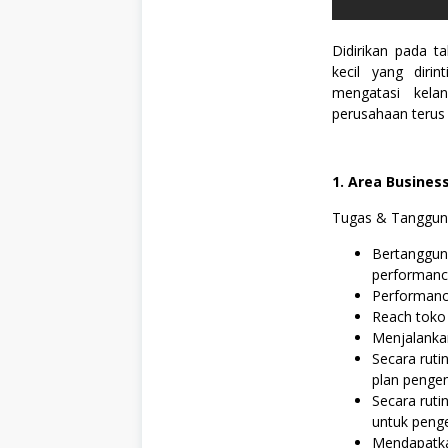
a
n
,
Didirikan pada t
S
kecil yang diri
M
mengatasi kela
A
/
perusahaan terus
S
M
K
,
1. Area Busine
S
W
Tugas & Tanggun
A
S
Bertanggung
T
A
performance
,
Performanc
T
Reach toko 
e
k
Menjalanka
n
Secara ruti
i
plan pengem
k
Secara ruti
untuk peng
Mendapatka