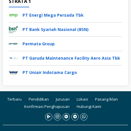
STRATA 1
PT Energi Mega Persada Tbk
PT Bank Syariah Nasional (BSN)
Permata Group
PT Garuda Maintenance Facility Aero Asia Tbk
PT Uniair Indotama Cargo
Terbaru
Pendidikan
Jurusan
Lokasi
Pasang Iklan
Konfirmasi Penghapusan
Hubungi Kami