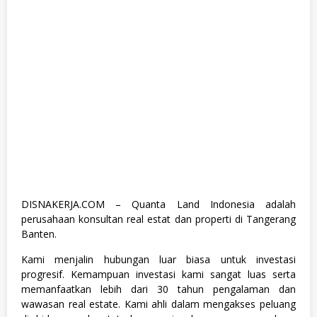
a
i
n
e
e
,
S
1
,
S
e
m
u
a
J
u
r
u
DISNAKERJA.COM – Quanta Land Indonesia adalah
s
perusahaan konsultan real estat dan properti di Tangerang
a
n
Banten.
,
S
Kami menjalin hubungan luar biasa untuk investasi
W
progresif. Kemampuan investasi kami sangat luas serta
A
S
memanfaatkan lebih dari 30 tahun pengalaman dan
T
wawasan real estate. Kami ahli dalam mengakses peluang
A