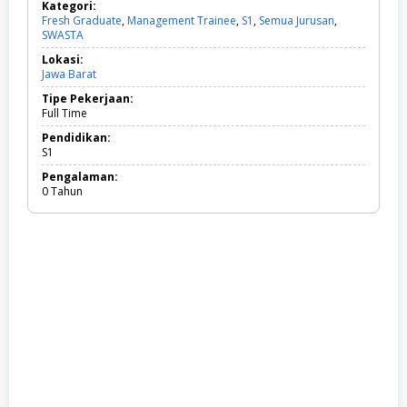
Kategori:
Fresh Graduate
,
Management Trainee
,
S1
,
Semua Jurusan
,
SWASTA
F
r
Lokasi:
e
Jawa Barat
s
h
Tipe Pekerjaan:
G
Full Time
r
a
Pendidikan:
d
S1
u
Pengalaman:
a
0 Tahun
t
e
,
M
a
n
a
g
e
m
e
n
t
T
r