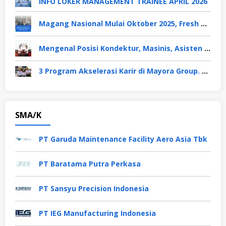
INFO LOKER MANAGEMENT TRAINEE APRIL 2026
Magang Nasional Mulai Oktober 2025, Fresh Graduate Dapat Gaji UMP Selama 6 Bulan
Mengenal Posisi Kondektur, Masinis, Asisten PPKA, Pemeliharaan Sarana dan Prasarana, Polsuska (Polisi Khusus Kereta Api), di PT KAI
3 Program Akselerasi Karir di Mayora Group. Apa Saja? Berikut Penjelasannya
SMA/K
PT Garuda Maintenance Facility Aero Asia Tbk
PT Baratama Putra Perkasa
PT Sansyu Precision Indonesia
PT IEG Manufacturing Indonesia