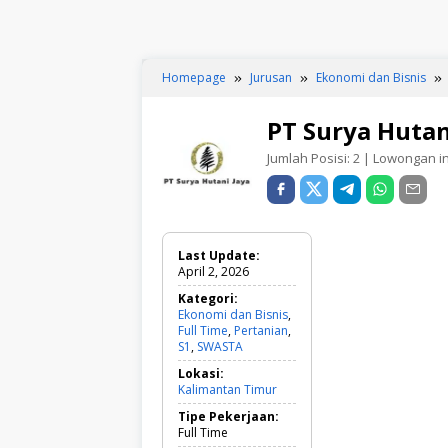
Homepage
Jurusan
Ekonomi dan Bisnis
PT Surya Hutan
Jumlah Posisi:
2
| Lowongan ini
Last Update:
April 2, 2026
Kategori:
Ekonomi dan Bisnis
,
Full Time
,
Pertanian
,
S1
,
SWASTA
E
k
Lokasi:
o
Kalimantan Timur
n
o
Tipe Pekerjaan:
m
Full Time
i