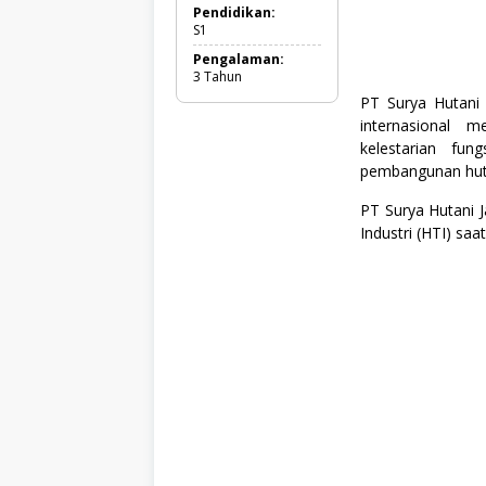
d
Pendidikan:
a
S1
n
Pengalaman:
B
3 Tahun
i
s
PT Surya Hutani 
n
internasional 
i
kelestarian fu
s
,
pembangunan huta
F
u
PT Surya Hutani 
l
Industri (HTI) saa
l
T
i
m
e
,
P
e
r
t
a
n
i
a
n