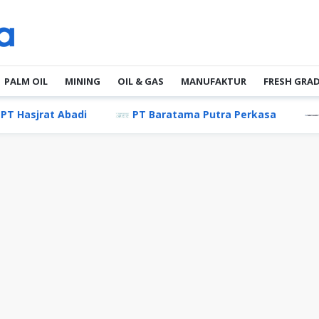
PALM OIL
MINING
OIL & GAS
MANUFAKTUR
FRESH GRA
t Abadi
PT Baratama Putra Perkasa
PAKO Gr