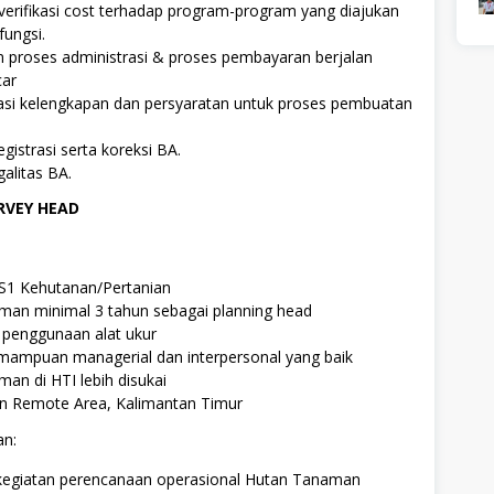
erifikasi cost terhadap program-program yang diajukan
fungsi.
 proses administrasi & proses pembayaran berjalan
car
asi kelengkapan dan persyaratan untuk proses pembuatan
gistrasi serta koreksi BA.
alitas BA.
RVEY HEAD
 S1 Kehutanan/Pertanian
man minimal 3 tahun sebagai planning head
enggunaan alat ukur
emampuan managerial dan interpersonal yang baik
an di HTI lebih disukai
 Remote Area, Kalimantan Timur
an:
egiatan perencanaan operasional Hutan Tanaman