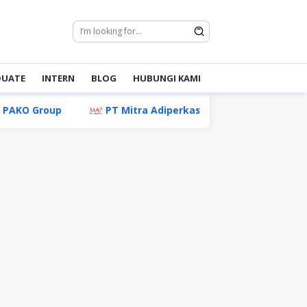
DUATE
INTERN
BLOG
HUBUNGI KAMI
oup
PT Mitra Adiperkasa Tbk
PT Pabrik Kertas