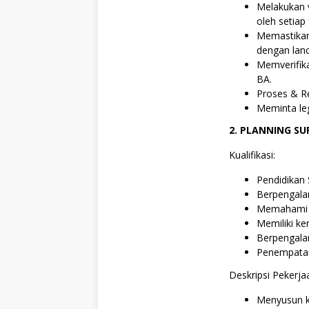
Melakukan v
oleh setiap 
Memastikan
dengan lan
Memverifik
BA.
Proses & Re
Meminta leg
2. PLANNING SU
Kualifikasi:
Pendidikan
Berpengala
Memahami p
Memiliki k
Berpengalam
Penempatan
Deskripsi Pekerja
Menyusun k