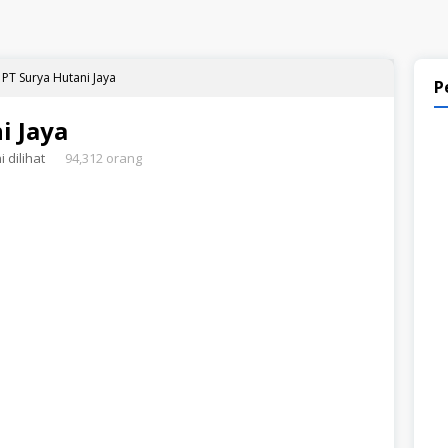
PT Surya Hutani Jaya
P
i Jaya
 dilihat
94,312 orang