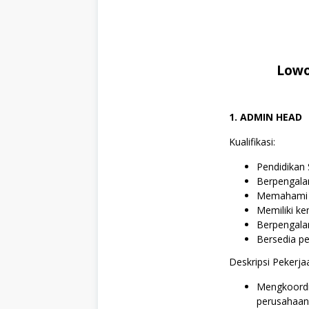
,
S
1
,
S
W
Lowo
A
S
T
A
1. ADMIN HEAD
Kualifikasi:
Pendidikan
Berpengala
Memahami M
Memiliki k
Berpengalam
Bersedia p
Deskripsi Pekerja
Mengkoordin
perusahaan