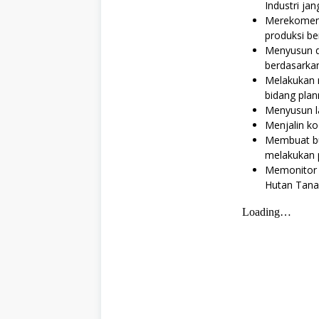
Industri ja
Merekomend
produksi be
Menyusun d
berdasarka
Melakukan m
bidang plan
Menyusun la
Menjalin ko
Membuat bu
melakukan 
Memonitor k
Hutan Tan