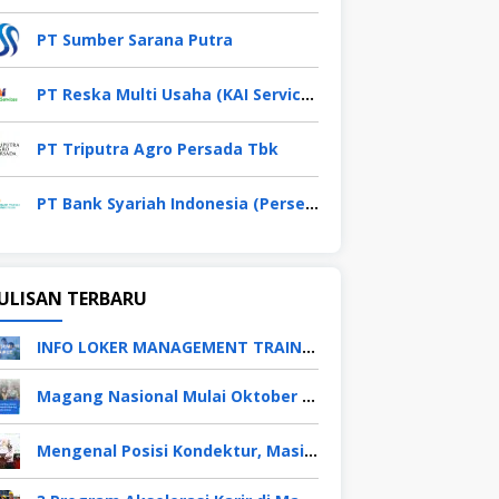
PT Sumber Sarana Putra
PT Reska Multi Usaha (KAI Services)
PT Triputra Agro Persada Tbk
PT Bank Syariah Indonesia (Persero) Tbk
ULISAN TERBARU
INFO LOKER MANAGEMENT TRAINEE APRIL 2026
Magang Nasional Mulai Oktober 2025, Fresh Graduate Dapat Gaji UMP Selama 6 Bulan
Mengenal Posisi Kondektur, Masinis, Asisten PPKA, Pemeliharaan Sarana dan Prasarana, Polsuska (Polisi Khusus Kereta Api), di PT KAI