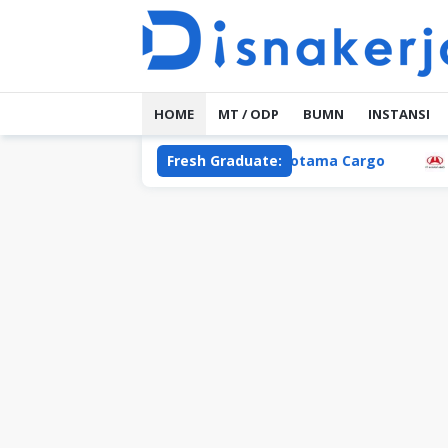
Skip
to
content
HOME
MT / ODP
BUMN
INSTANSI
 Asia Tbk
PT Uniair Indotama Cargo
Fresh Graduate:
PT Hasjra