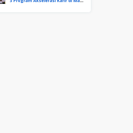
3 Program Akselerasi Karir di Mayora Group. Apa Saja? Berikut Penjelasannya